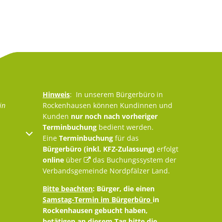
Hinweis
: In unserem Bürgerbüro in
in
Rockenhausen können Kundinnen und
Kunden
nur noch nach vorheriger
Terminbuchung
bedient werden.
oder Schließzeiten auszublenden
Eine
Terminbuchung
für das
Bürgerbüro (inkl. KFZ-Zulassung)
erfolgt
online
über
das Buchungssystem der
Verbandsgemeinde Nordpfälzer Land
.
Bitte beachten
: Bürger, die einen
Samstag-Termin im Bürgerbüro
in
Rockenhausen gebucht haben,
betätigen an diesem Tag bitte die