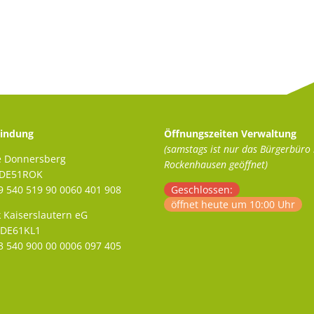
indung
Öffnungszeiten Verwaltung
(samstags ist nur das Bürgerbüro 
e Donnersberg
Rockenhausen geöffnet)
ADE51ROK
 540 519 90 0060 401 908
Klicken, um weitere Öffnungs- 
Geschlossen:
öffnet heute um 10:00 Uhr
 Kaiserslautern eG
ODE61KL1
 540 900 00 0006 097 405