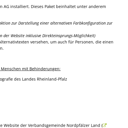
Volkshochschule
en, Bauen
 AG installiert. Dieses Paket beinhaltet unter anderem
Büchereien
Bauleitplanung
NV)
Verfügbare Bauplätze
zug zur jüdischen Geschichte und Gegenwart
nktion zur Darstellung einer alternativen Farbkonfiguration zur
Klimaschutz
Gewässer
n der Website inklusive Direkteinsprungs-Möglichkeit)
 Alternativtexten versehen, um auch für Personen, die einen
n.
on Menschen mit Behinderungen:
ografie des Landes Rheinland-Pfalz
amte Website der Verbandsgemeinde Nordpfälzer Land (