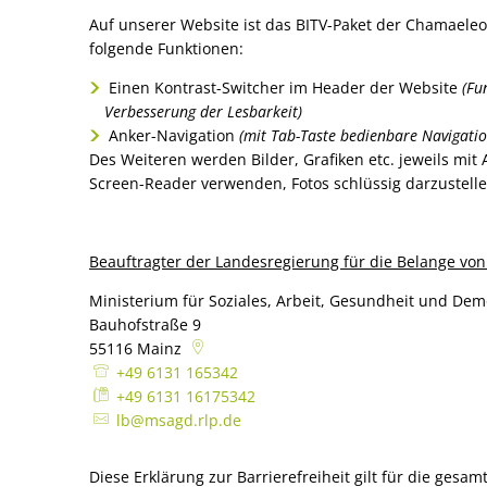
Umwelt, Plan
Auf unserer Website ist das BITV-Paket der Chamaeleon
folgende Funktionen:
Mobilität (ÖP
Links mit Be
Einen Kontrast-Switcher im Header der Website
(Fu
Verbesserung der Lesbarkeit)
Bürgerbus
Anker-Navigation
(mit Tab-Taste bedienbare Navigatio
Des Weiteren werden Bilder, Grafiken etc. jeweils mit
Screen-Reader verwenden, Fotos schlüssig darzustelle
Beauftragter der Landesregierung für die Belange v
Ministerium für Soziales, Arbeit, Gesundheit und Dem
Bauhofstraße 9
55116
Mainz
+49 6131 165342
+49 6131 16175342
lb@msagd.rlp.de
Diese Erklärung zur Barrierefreiheit gilt für die ges