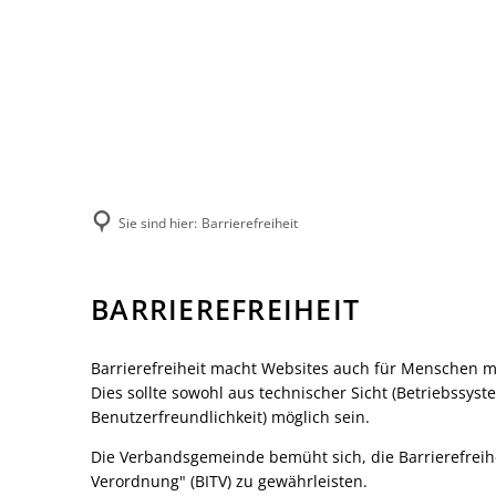
Leben in der 
Herzlich wil
Not- und Bere
Unsere Verb
Sie sind hier:
Barrierefreiheit
Unsere Orts
Märkte
Barrierefreiheit
BARRIEREFREIHEIT
Natur-Erlebn
Verbandsgem
Heiraten
Barrierefreiheit macht Websites auch für Menschen 
Dies sollte sowohl aus technischer Sicht (Betriebssyst
Bildung
Benutzerfreundlichkeit) möglich sein.
Vereine
Sprechtage d
Die Verbandsgemeinde bemüht sich, die Barrierefreihe
Verordnung" (BITV) zu gewährleisten.
Feuerwehren