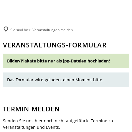
Rathaus
Kultur & Tourismus
Herzlich willkommen
Veranstaltungen melden
Ratsinformationssystem
Not- und Bereitschaftsdienste
Wandern
Aktuelles
Unsere Verbandsgemeinde
Sie sind hier:
Veranstaltungen melden
Radfahren
Was erledige ich wo?
Unsere Ortsgemeinden
Aktiv & Unterwegs
Veranstaltungen
VERANSTALTUNGS-FORMULAR
Mitarbeitende der Verwaltung
Märkte
Sehenswürdigkeiten
einreichen
Finanzen & Satzungen
Natur-Erlebnisbad
Gästeführungen
Bilder/Plakate bitte nur als jpg-Dateien hochladen!
Notfallvorsorge
Verbandsgemeindewerke
Veranstaltungen
Stellenanzeigen & Praktika
Heiraten
Übernachten
Öffentliche Bekanntmachungen
Bildung
Das Formular wird geladen, einen Moment bitte…
Gastronomie
Ausschreibungen
Vereine
Regionale Produkte
Termine für das Bürgerbüro
Sprechtage der Deutschen Rentenversi
Organigramm
Feuerwehren
TERMIN MELDEN
Fundbüro
Umwelt, Planen, Bauen
Senden Sie uns hier noch nicht aufgeführte Termine zu
Mobilität (ÖPNV)
Veranstaltungen und Events.
Links mit Bezug zur jüdischen Geschic