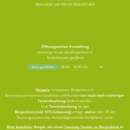
IBAN DE83 540 900 00 0006 097 405
Öffnungszeiten Verwaltung
(samstags ist nur das Bürgerbüro in
Rockenhausen geöffnet)
Klicken, um weitere Öffnungs- oder Schließzeiten auszublenden
Jetzt geöffnet:
08:00
-
18:00
Uhr
Von 08:00 bis 18:00 
Hinweis
: In unserem Bürgerbüro in
Rockenhausen können Kundinnen und Kunden
nur noch nach vorheriger
Terminbuchung
bedient werden.
Eine
Terminbuchung
für das
Bürgerbüro (inkl. KFZ-Zulassung)
erfolgt
online
über
das
Buchungssystem der Verbandsgemeinde Nordpfälzer Land
.
Bitte beachten
: Bürger, die einen
Samstag-Termin im Bürgerbüro
in