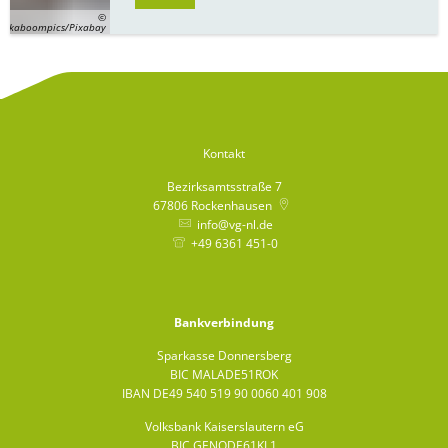
©
kaboompics/Pixabay
Kontakt
Bezirksamtsstraße 7
67806
Rockenhausen
info@vg-nl.de
+49 6361 451-0
Bankverbindung
Sparkasse Donnersberg
BIC MALADE51ROK
IBAN DE49 540 519 90 0060 401 908
Volksbank Kaiserslautern eG
BIC GENODE61KL1