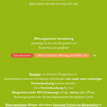
IBAN DE83 540 900 00 0006 097 405
Öffnungszeiten Verwaltung
(samstags ist nur das Bürgerbüro in
Rockenhausen geöffnet)
Klicken, um weitere Öffnungs- oder Schließzeiten auszublenden
Geschlossen:
öffnet nächsten Montag um 08:00 Uhr
Hinweis
: In unserem Bürgerbüro in
Rockenhausen können Kundinnen und Kunden
nur noch nach vorheriger
Terminbuchung
bedient werden.
Eine
Terminbuchung
für das
Bürgerbüro (inkl. KFZ-Zulassung)
erfolgt
online
über
das
Buchungssystem der Verbandsgemeinde Nordpfälzer Land
.
Bitte beachten
: Bürger, die einen
Samstag-Termin im Bürgerbüro
in