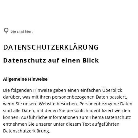
Rathaus
Kultur & Tourismus
Herzlich willkommen
Veranstaltungen melden
Ratsinformationssystem
Not- und Bereitschaftsdienste
Wandern
Aktuelles
Unsere Verbandsgemeinde
Sie sind hier:
Radfahren
Was erledige ich wo?
Unsere Ortsgemeinden
Aktiv & Unterwegs
Datenschutz
DATENSCHUTZERKLÄRUNG
Mitarbeitende der Verwaltung
Märkte
Sehenswürdigkeiten
Finanzen & Satzungen
Natur-Erlebnisbad
Datenschutz auf einen Blick
Gästeführungen
Notfallvorsorge
Verbandsgemeindewerke
Veranstaltungen
Stellenanzeigen & Praktika
Heiraten
Allgemeine Hinweise
Übernachten
Öffentliche Bekanntmachungen
Bildung
Gastronomie
Ausschreibungen
Die folgenden Hinweise geben einen einfachen Überblick
Vereine
Regionale Produkte
darüber, was mit Ihren personenbezogenen Daten passiert,
Termine für das Bürgerbüro
Sprechtage der Deutschen Rentenversi
wenn Sie unsere Website besuchen. Personenbezogene Daten
Organigramm
Feuerwehren
sind alle Daten, mit denen Sie persönlich identifiziert werden
Fundbüro
können. Ausführliche Informationen zum Thema Datenschutz
Umwelt, Planen, Bauen
entnehmen Sie unserer unter diesem Text aufgeführten
Mobilität (ÖPNV)
Datenschutzerklärung.
Links mit Bezug zur jüdischen Geschic