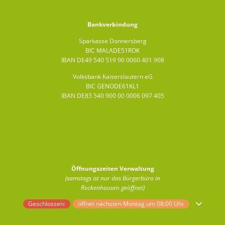
Bankverbindung
Sparkasse Donnersberg
BIC MALADE51ROK
IBAN DE49 540 519 90 0060 401 908
Volksbank Kaiserslautern eG
BIC GENODE61KL1
IBAN DE83 540 900 00 0006 097 405
Öffnungszeiten Verwaltung
(samstags ist nur das Bürgerbüro in
Rockenhausen geöffnet)
Klicken, um weitere Öffnungs- oder Schließzeiten auszublenden
Geschlossen:
öffnet nächsten Montag um 08:00 Uhr