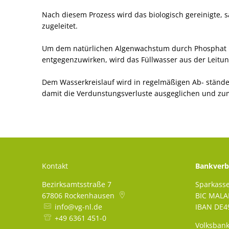
Nach diesem Prozess wird das biologisch gereinigte
zugeleitet.
Um dem natürlichen Algenwachstum durch Phosphat be
entgegenzuwirken, wird das Füllwasser aus der Leitung
Dem Wasserkreislauf wird in regelmäßigen Ab- stände
damit die Verdunstungsverluste ausgeglichen und zu
Kontakt
Bankverb
Bezirksamtsstraße 7
Sparkass
67806
Rockenhausen
BIC MAL
info@vg-nl.de
IBAN DE49
+49 6361 451-0
Volksbank