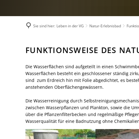
Umwelt, Plan
Mobilität (ÖP
Links mit Be
Sie sind hier:
Leben in der VG
Natur-Erlebnisbad
Funkti
Bürgerbus
Funktionsweise
FUNKTIONSWEISE DES NAT
Naturbad
Die Wasserflächen sind aufgeteilt in einen Schwimmb
Wasserflächen besteht ein geschlossener ständig zirk
sind zum Erdreich hin mit Folie abgedichtet, es bes
anstehenden Oberflächengewässern.
Die Wasserreinigung durch Selbstreinigungsmechani
zwischen Wasserpflanzen und Plankton, sowie die Um
über die Pflanzenfilterbecken und regelmäßige Pfleg
Wasserqualität für eine Badnutzung ohne Chemikalien