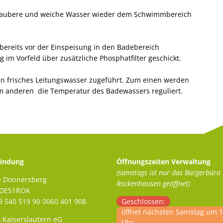
, saubere und weiche Wasser wieder dem Schwimmbereich
reits vor der Einspeisung in den Badebereich
 im Vorfeld über zusätzliche Phosphatfilter geschickt.
n frisches Leitungswasser zugeführt. Zum einen werden
m anderen die Temperatur des Badewassers reguliert.
indung
Öffnungszeiten Verwaltung
(samstags ist nur das Bürgerbüro 
e Donnersberg
Rockenhausen geöffnet)
ADE51ROK
 540 519 90 0060 401 908
Klicken, um weitere Öffnungs- 
Geschlossen:
öffnet nächsten Samstag um 1
 Kaiserslautern eG
Uhr