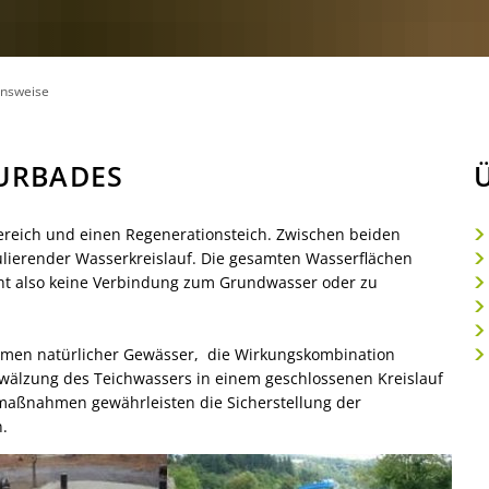
Volkshochschule
en, Bauen
Büchereien
Bauleitplanung
NV)
Verfügbare Bauplätze
zug zur jüdischen Geschichte und Gegenwart
onsweise
Klimaschutz
Gewässer
URBADES
ereich und einen Regenerationsteich. Zwischen beiden
ulierender Wasserkreislauf. Die gesamten Wasserflächen
teht also keine Verbindung zum Grundwasser oder zu
smen natürlicher Gewässer, die Wirkungskombination
wälzung des Teichwassers in einem geschlossenen Kreislauf
emaßnahmen gewährleisten die Sicherstellung der
.