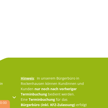
Hinweis
: In unserem Bürgerbüro in
in
Rockenhausen können Kundinnen und
Kunden
nur noch nach vorheriger
Terminbuchung
bedient werden.
oder Schließzeiten auszublenden
Eine
Terminbuchung
für das
0:00
Bürgerbüro (inkl. KFZ-Zulassung)
erfolgt