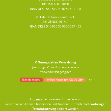
BIC MALADE51ROK
IBAN DE49 540 519 90 0060 401 908
Volksbank Kaiserslautern eG
BIC GENODE61KL1
IBAN DE83 540 900 00 0006 097 405
Öffnungszeiten Verwaltung
(samstags ist nur das Bürgerbüro in
Rockenhausen geöffnet)
Klicken, um weitere Öffnungs- oder Schließzeiten auszublenden
Geschlossen:
öffnet heute um 08:00 Uhr
Hinweis
: In unserem Bürgerbüro in
Rockenhausen können Kundinnen und Kunden
nur noch nach vorheriger
Terminbuchung
bedient werden.