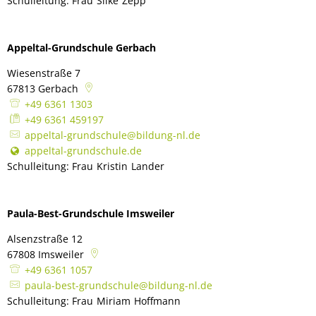
Schulleitung: Frau
Silke
Zepp
Schulleitung: Frau Silke Zepp
Bürgerbus
Appeltal-Grundschule Gerbach
Wiesenstraße 7
67813
Gerbach
+49 6361 1303
+49 6361 459197
appeltal-grundschule@bildung-nl.de
appeltal-grundschule.de
Schulleitung: Frau
Kristin
Lander
Schulleitung: Frau Kristin Land
Paula-Best-Grundschule Imsweiler
Alsenzstraße 12
67808
Imsweiler
+49 6361 1057
paula-best-grundschule@bildung-nl.de
Schulleitung: Frau
Miriam
Hoffmann
Schulleitung: Frau Miriam 