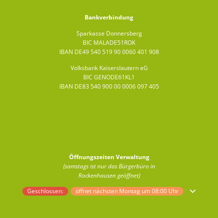
Bankverbindung
Sparkasse Donnersberg
BIC MALADE51ROK
IBAN DE49 540 519 90 0060 401 908
Volksbank Kaiserslautern eG
BIC GENODE61KL1
IBAN DE83 540 900 00 0006 097 405
Öffnungszeiten Verwaltung
(samstags ist nur das Bürgerbüro in
Rockenhausen geöffnet)
Klicken, um weitere Öffnungs- oder Schließzeiten auszublenden
Geschlossen:
öffnet nächsten Montag um 08:00 Uhr