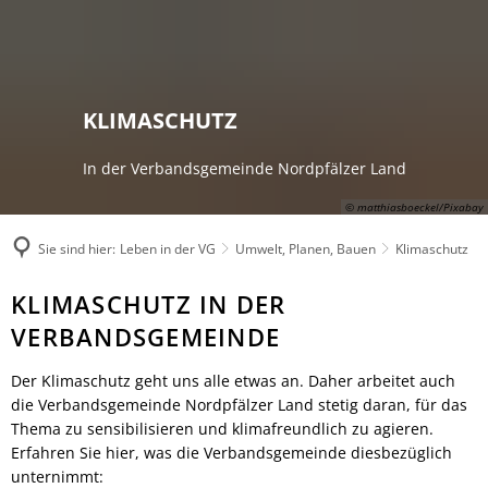
Rathaus
Kultur & Tourismus
Herzlich willkommen
Veranstaltungen melden
Ratsinformationssystem
Not- und Bereitschaftsdienste
Wandern
Aktuelles
Unsere Verbandsgemeinde
KLIMASCHUTZ
Radfahren
Was erledige ich wo?
Unsere Ortsgemeinden
Aktiv & Unterwegs
Mitarbeitende der Verwaltung
In der Verbandsgemeinde Nordpfälzer Land
Märkte
Sehenswürdigkeiten
Finanzen & Satzungen
Natur-Erlebnisbad
© matthiasboeckel/Pixabay
Gästeführungen
Notfallvorsorge
Verbandsgemeindewerke
Veranstaltungen
Sie sind hier:
Leben in der VG
Umwelt, Planen, Bauen
Klimaschutz
Stellenanzeigen & Praktika
Heiraten
Übernachten
Öffentliche Bekanntmachungen
Bildung
Klimaschutz
KLIMASCHUTZ IN DER
Gastronomie
Ausschreibungen
Vereine
VERBANDSGEMEINDE
Regionale Produkte
Termine für das Bürgerbüro
Sprechtage der Deutschen Rentenversi
Organigramm
Der Klimaschutz geht uns alle etwas an. Daher arbeitet auch
Feuerwehren
die Verbandsgemeinde Nordpfälzer Land stetig daran, für das
Fundbüro
Umwelt, Planen, Bauen
Thema zu sensibilisieren und klimafreundlich zu agieren.
Mobilität (ÖPNV)
Erfahren Sie hier, was die Verbandsgemeinde diesbezüglich
unternimmt:
Links mit Bezug zur jüdischen Geschic