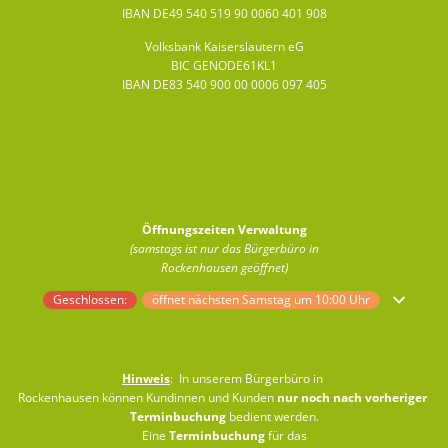
IBAN DE49 540 519 90 0060 401 908
Volksbank Kaiserslautern eG
BIC GENODE61KL1
IBAN DE83 540 900 00 0006 097 405
Öffnungszeiten Verwaltung
(samstags ist nur das Bürgerbüro in
Rockenhausen geöffnet)
Klicken, um weitere Öffnungs- oder Schließzeiten auszublenden
Geschlossen:
öffnet nächsten Samstag um 10:00 Uhr
Hinweis
: In unserem Bürgerbüro in
Rockenhausen können Kundinnen und Kunden
nur noch nach vorheriger
Terminbuchung
bedient werden.
Eine
Terminbuchung
für das