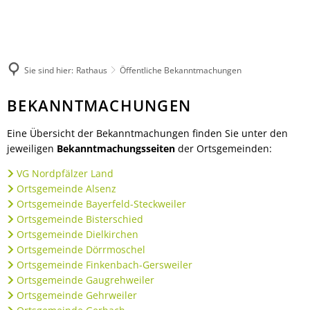
Rathaus
Kultur & Tourismus
Herzlich willkommen
Veranstaltungen melden
Ratsinformationssystem
Not- und Bereitschaftsdienste
Wandern
Aktuelles
Unsere Verbandsgemeinde
Sie sind hier:
Rathaus
Öffentliche Bekanntmachungen
Radfahren
Was erledige ich wo?
Unsere Ortsgemeinden
Aktiv & Unterwegs
Öffentliche
BEKANNTMACHUNGEN
Mitarbeitende der Verwaltung
Märkte
Sehenswürdigkeiten
Bekanntmachungen
Finanzen & Satzungen
Natur-Erlebnisbad
Eine Übersicht der Bekanntmachungen finden Sie unter den
Gästeführungen
Notfallvorsorge
Verbandsgemeindewerke
jeweiligen
Bekanntmachungsseiten
der Ortsgemeinden:
Veranstaltungen
Stellenanzeigen & Praktika
Heiraten
VG Nordpfälzer Land
Übernachten
Öffentliche Bekanntmachungen
Bildung
Ortsgemeinde Alsenz
Gastronomie
Ausschreibungen
Ortsgemeinde Bayerfeld-Steckweiler
Vereine
Regionale Produkte
Ortsgemeinde Bisterschied
Termine für das Bürgerbüro
Sprechtage der Deutschen Rentenversi
Ortsgemeinde Dielkirchen
Organigramm
Feuerwehren
Ortsgemeinde Dörrmoschel
Fundbüro
Umwelt, Planen, Bauen
Ortsgemeinde Finkenbach-Gersweiler
Ortsgemeinde Gaugrehweiler
Mobilität (ÖPNV)
Ortsgemeinde Gehrweiler
Links mit Bezug zur jüdischen Geschic