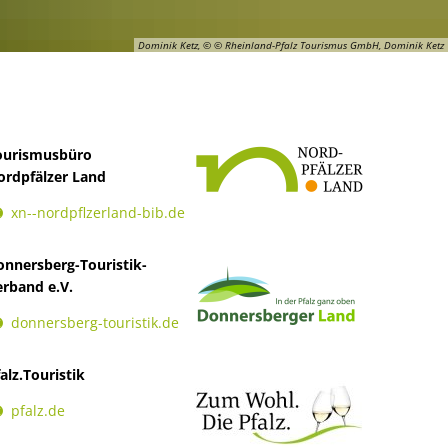
Gebühren und Beiträge
Dominik Ketz, © © Rheinland-Pfalz Tourismus GmbH, Dominik Ketz
ourismusbüro
ordpfälzer Land
xn--nordpflzerland-bib.de
onnersberg-Touristik-
erband e.V.
donnersberg-touristik.de
alz.Touristik
pfalz.de