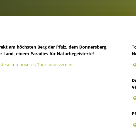
Volkshochschule
en, Bauen
Büchereien
Bauleitplanung
NV)
Verfügbare Bauplätze
zug zur jüdischen Geschichte und Gegenwart
Klimaschutz
Gewässer
direkt am höchsten Berg der Pfalz, dem Donnersberg.
T
 Land, einem Paradies für Naturbegeisterte!
N
steseiten unseres Tourismusvereins
.
D
V
Pf