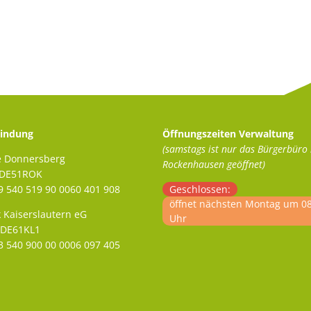
indung
Öffnungszeiten Verwaltung
(samstags ist nur das Bürgerbüro 
e Donnersberg
Rockenhausen geöffnet)
ADE51ROK
 540 519 90 0060 401 908
Klicken, um weitere Öffnungs- 
Geschlossen:
öffnet nächsten Montag um 0
 Kaiserslautern eG
Uhr
ODE61KL1
 540 900 00 0006 097 405