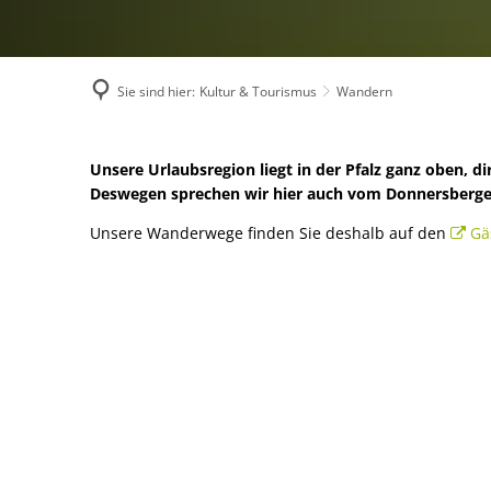
Umwelt, Plan
Mobilität (ÖP
Links mit Be
Sie sind hier:
Kultur & Tourismus
Wandern
Bürgerbus
Wandern
Unsere Urlaubsregion liegt in der Pfalz ganz oben, 
Deswegen sprechen wir hier auch vom Donnersberger
Unsere Wanderwege finden Sie deshalb auf den
Gä