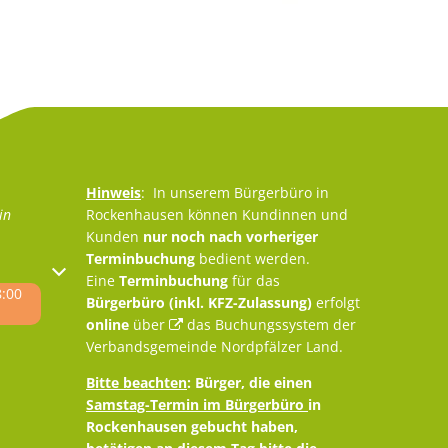
Hinweis
: In unserem Bürgerbüro in
in
Rockenhausen können Kundinnen und
Kunden
nur noch nach vorheriger
Terminbuchung
bedient werden.
oder Schließzeiten auszublenden
Eine
Terminbuchung
für das
8:00
Bürgerbüro (inkl. KFZ-Zulassung)
erfolgt
online
über
das Buchungssystem der
Verbandsgemeinde Nordpfälzer Land
.
Bitte beachten
: Bürger, die einen
Samstag-Termin im Bürgerbüro
in
Rockenhausen gebucht haben,