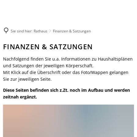
Rathaus
Kultur & Tourismus
Herzlich willkommen
Veranstaltungen melden
Ratsinformationssystem
Not- und Bereitschaftsdienste
Wandern
Aktuelles
Unsere Verbandsgemeinde
Sie sind hier:
Rathaus
Finanzen & Satzungen
Radfahren
Was erledige ich wo?
Unsere Ortsgemeinden
Aktiv & Unterwegs
Finanzen
FINANZEN & SATZUNGEN
Mitarbeitende der Verwaltung
Märkte
Sehenswürdigkeiten
&
Finanzen & Satzungen
Natur-Erlebnisbad
Nachfolgend finden Sie u.a. Informationen zu Haushaltsplänen
Gästeführungen
Satzungen
Notfallvorsorge
Verbandsgemeindewerke
und Satzungen der jeweiligen Körperschaft.
Veranstaltungen
Stellenanzeigen & Praktika
Mit Klick auf die Überschrift oder das Foto/Wappen gelangen
Heiraten
Übernachten
Sie zur jeweiligen Seite.
Öffentliche Bekanntmachungen
Bildung
Gastronomie
Ausschreibungen
Diese Seiten befinden sich z.Zt. noch im Aufbau und werden
Vereine
Regionale Produkte
zeitnah ergänzt.
Termine für das Bürgerbüro
Sprechtage der Deutschen Rentenversi
Organigramm
Feuerwehren
Fundbüro
Umwelt, Planen, Bauen
Mobilität (ÖPNV)
Links mit Bezug zur jüdischen Geschic