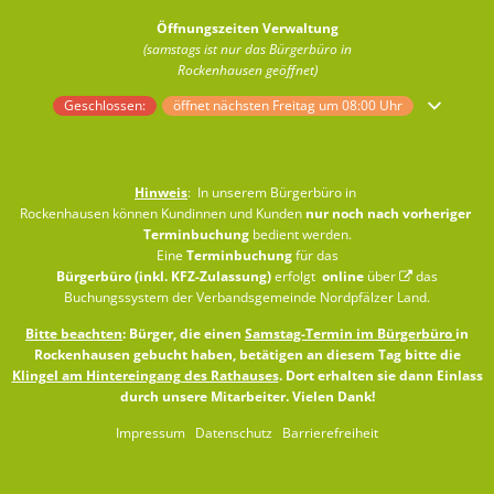
Öffnungszeiten Verwaltung
(samstags ist nur das Bürgerbüro in
Rockenhausen geöffnet)
Klicken, um weitere Öffnungs- oder Schließzeiten auszublenden
Geschlossen:
öffnet nächsten Freitag um 08:00 Uhr
Hinweis
: In unserem Bürgerbüro in
Rockenhausen können Kundinnen und Kunden
nur noch nach vorheriger
Terminbuchung
bedient werden.
Eine
Terminbuchung
für das
Bürgerbüro (inkl. KFZ-Zulassung)
erfolgt
online
über
das
Buchungssystem der Verbandsgemeinde Nordpfälzer Land
.
Bitte beachten
: Bürger, die einen
Samstag-Termin im Bürgerbüro
in
Rockenhausen gebucht haben, betätigen an diesem Tag bitte die
Klingel am Hintereingang des Rathauses
. Dort erhalten sie dann Einlass
durch unsere Mitarbeiter. Vielen Dank!
Impressum
Datenschutz
Barrierefreiheit