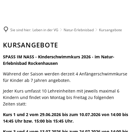
Rathaus
Kultur & Tourismus
Herzlich willkommen
Veranstaltungen melden
Ratsinformationssystem
Not- und Bereitschaftsdienste
Wandern
Aktuelles
Unsere Verbandsgemeinde
Sie sind hier:
Leben in der VG
Natur-Erlebnisbad
Kursangebote
Radfahren
Was erledige ich wo?
Unsere Ortsgemeinden
Aktiv & Unterwegs
Kursangebote
KURSANGEBOTE
Mitarbeitende der Verwaltung
Märkte
Sehenswürdigkeiten
Swimmbad
Finanzen & Satzungen
Natur-Erlebnisbad
SPASS IM NASS - Kinderschwimmkurs 2026 - im Natur-
Gästeführungen
Rockenhaussen
Notfallvorsorge
Verbandsgemeindewerke
Erlebnisbad Rockenhausen
Veranstaltungen
Stellenanzeigen & Praktika
Heiraten
Während der Saison werden derzeit 4 Anfängerschwimmkurse
Übernachten
Öffentliche Bekanntmachungen
Bildung
für Kinder ab 7 Jahren angeboten.
Gastronomie
Ausschreibungen
Vereine
Jeder Kurs umfasst 10 Lehreinheiten mit jeweils maximal 6
Regionale Produkte
Termine für das Bürgerbüro
Sprechtage der Deutschen Rentenversi
Kindern und findet von Montag bis Freitag zu folgenden
Organigramm
Zeiten statt:
Feuerwehren
Fundbüro
Umwelt, Planen, Bauen
Kurs 1 und 2 vom 29.06.2026 bis zum 10.07.2026 von 14:00 bis
Mobilität (ÖPNV)
14:45 Uhr bzw. 15:00 bis 15:45 Uhr.
Links mit Bezug zur jüdischen Geschic
Kurs 3 und 4 vom 13.07.2026 bis zum 24.07.2026 von 14:00 bis