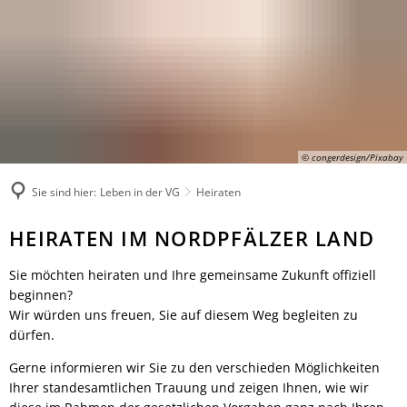
Rathaus
Kultur & Tourismus
Herzlich willkommen
Veranstaltungen melden
Ratsinformationssystem
Not- und Bereitschaftsdienste
Wandern
Aktuelles
Unsere Verbandsgemeinde
Radfahren
Was erledige ich wo?
Unsere Ortsgemeinden
Aktiv & Unterwegs
Mitarbeitende der Verwaltung
Märkte
Sehenswürdigkeiten
© congerdesign/Pixabay
Finanzen & Satzungen
Natur-Erlebnisbad
Gästeführungen
Notfallvorsorge
Sie sind hier:
Leben in der VG
Heiraten
Verbandsgemeindewerke
Veranstaltungen
Stellenanzeigen & Praktika
Heiraten
Heiraten
HEIRATEN IM NORDPFÄLZER LAND
Übernachten
Öffentliche Bekanntmachungen
Bildung
Gastronomie
Ausschreibungen
Vereine
Sie möchten heiraten und Ihre gemeinsame Zukunft offiziell
Regionale Produkte
Termine für das Bürgerbüro
beginnen?
Sprechtage der Deutschen Rentenversi
Wir würden uns freuen, Sie auf diesem Weg begleiten zu
Organigramm
Feuerwehren
dürfen.
Fundbüro
Umwelt, Planen, Bauen
Gerne informieren wir Sie zu den verschieden Möglichkeiten
Mobilität (ÖPNV)
Ihrer standesamtlichen Trauung und zeigen Ihnen, wie wir
Links mit Bezug zur jüdischen Geschic