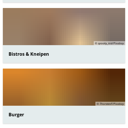
Bürgerbus
© spooky_kid/Pixabay
Bistros & Kneipen
© ThorstenF/Pixabay
Burger