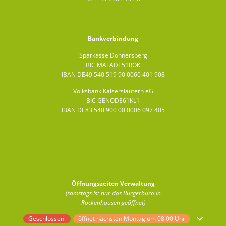
Bankverbindung
Sparkasse Donnersberg
BIC MALADE51ROK
IBAN DE49 540 519 90 0060 401 908
Volksbank Kaiserslautern eG
BIC GENODE61KL1
IBAN DE83 540 900 00 0006 097 405
Öffnungszeiten Verwaltung
(samstags ist nur das Bürgerbüro in
Rockenhausen geöffnet)
Klicken, um weitere Öffnungs- oder Schließzeiten auszublenden
Geschlossen:
öffnet nächsten Montag um 08:00 Uhr