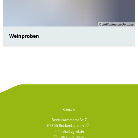
© JillWellington/Pixabay
Weinproben
Kontakt
Bezirksamtsstraße 7
67806
Rockenhausen
info@vg-nl.de
+49 6361 451-0