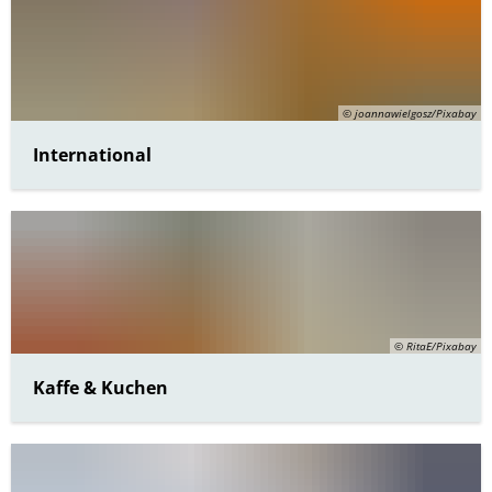
© joannawielgosz/Pixabay
International
© RitaE/Pixabay
Kaffe & Kuchen