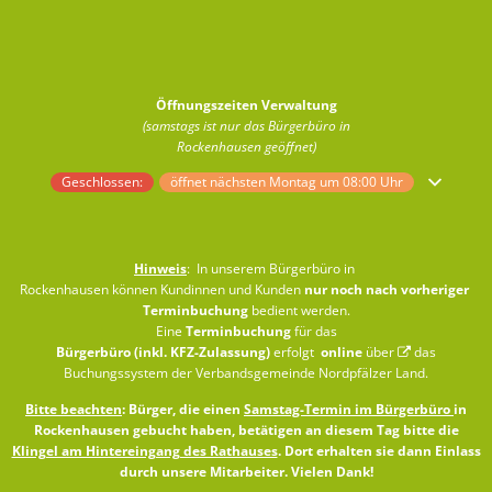
Öffnungszeiten Verwaltung
(samstags ist nur das Bürgerbüro in
Rockenhausen geöffnet)
Klicken, um weitere Öffnungs- oder Schließzeiten auszublenden
Geschlossen:
öffnet nächsten Montag um 08:00 Uhr
Hinweis
: In unserem Bürgerbüro in
Rockenhausen können Kundinnen und Kunden
nur noch nach vorheriger
Terminbuchung
bedient werden.
Eine
Terminbuchung
für das
Bürgerbüro (inkl. KFZ-Zulassung)
erfolgt
online
über
das
Buchungssystem der Verbandsgemeinde Nordpfälzer Land
.
Bitte beachten
: Bürger, die einen
Samstag-Termin im Bürgerbüro
in
Rockenhausen gebucht haben, betätigen an diesem Tag bitte die
Klingel am Hintereingang des Rathauses
. Dort erhalten sie dann Einlass
durch unsere Mitarbeiter. Vielen Dank!