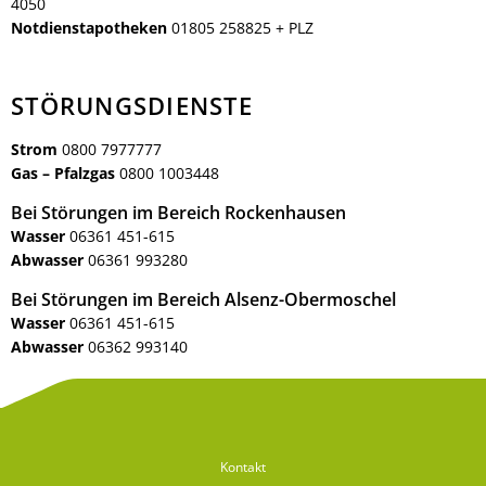
4050
Bürgerbus
Notdienstapotheken
01805 258825 + PLZ
STÖRUNGSDIENSTE
Strom
0800 7977777
Gas – Pfalzgas
0800 1003448
Bei Störungen im Bereich Rockenhausen
Wasser
06361 451-615
Abwasser
06361 993280
Bei Störungen im Bereich Alsenz-Obermoschel
Wasser
06361 451-615
Abwasser
06362 993140
Kontakt