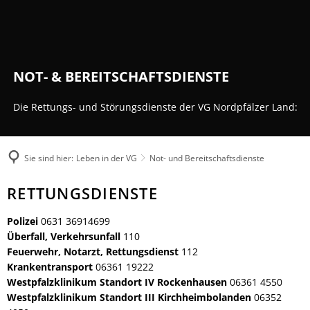
Rathaus
Kultur & Tourismus
Herzlich willkommen
Veranstaltungen melden
Ratsinformationssystem
Not- und Bereitschaftsdienste
Wandern
Aktuelles
Unsere Verbandsgemeinde
NOT- & BEREITSCHAFTSDIENSTE
Radfahren
Was erledige ich wo?
Unsere Ortsgemeinden
Aktiv & Unterwegs
Mitarbeitende der Verwaltung
Die Rettungs- und Störungsdienste der VG Nordpfälzer Land:
Märkte
Sehenswürdigkeiten
Finanzen & Satzungen
Natur-Erlebnisbad
Gästeführungen
Notfallvorsorge
Verbandsgemeindewerke
Veranstaltungen
Sie sind hier:
Leben in der VG
Not- und Bereitschaftsdienste
Stellenanzeigen & Praktika
Heiraten
Übernachten
Öffentliche Bekanntmachungen
Bildung
Not-
RETTUNGSDIENSTE
Gastronomie
Ausschreibungen
Vereine
und
Regionale Produkte
Termine für das Bürgerbüro
Polizei
0631 36914699
Sprechtage der Deutschen Rentenversi
Bereitschaftsdienste
Überfall, Verkehrsunfall
110
Organigramm
Feuerwehren
Feuerwehr, Notarzt, Rettungsdienst
112
Fundbüro
Umwelt, Planen, Bauen
Krankentransport
06361 19222
Westpfalzklinikum Standort IV Rockenhausen
06361 4550
Mobilität (ÖPNV)
Westpfalzklinikum Standort III Kirchheimbolanden
06352
Links mit Bezug zur jüdischen Geschic