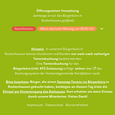
Öffnungszeiten Verwaltung
(samstags ist nur das Bürgerbüro in
Rockenhausen geöffnet)
Klicken, um weitere Öffnungs- oder Schließzeiten auszublenden
Geschlossen:
öffnet nächsten Montag um 08:00 Uhr
Hinweis
: In unserem Bürgerbüro in
Rockenhausen können Kundinnen und Kunden
nur noch nach vorheriger
Terminbuchung
bedient werden.
Eine
Terminbuchung
für das
Bürgerbüro (inkl. KFZ-Zulassung)
erfolgt
online
über
das
Buchungssystem der Verbandsgemeinde Nordpfälzer Land
.
Bitte beachten
: Bürger, die einen
Samstag-Termin im Bürgerbüro
in
Rockenhausen gebucht haben, betätigen an diesem Tag bitte die
Klingel am Hintereingang des Rathauses
. Dort erhalten sie dann Einlass
durch unsere Mitarbeiter. Vielen Dank!
Impressum
Datenschutz
Barrierefreiheit