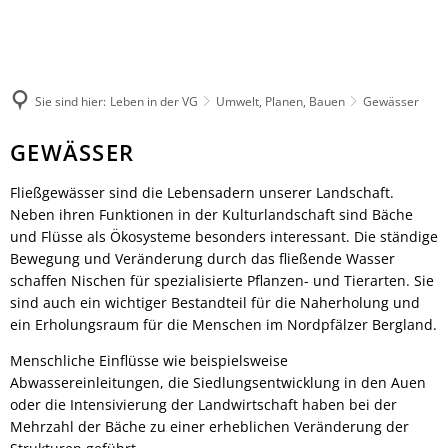
Rathaus
Kultur & Tourismus
Herzlich willkommen
Veranstaltungen melden
Ratsinformationssystem
Not- und Bereitschaftsdienste
Wandern
Aktuelles
Unsere Verbandsgemeinde
Sie sind hier:
Leben in der VG
Umwelt, Planen, Bauen
Gewässer
Radfahren
Was erledige ich wo?
Unsere Ortsgemeinden
Aktiv & Unterwegs
Gewässer
GEWÄSSER
Mitarbeitende der Verwaltung
Märkte
Sehenswürdigkeiten
Finanzen & Satzungen
Natur-Erlebnisbad
Fließgewässer sind die Lebensadern unserer Landschaft.
Gästeführungen
Notfallvorsorge
Verbandsgemeindewerke
Neben ihren Funktionen in der Kulturlandschaft sind Bäche
Veranstaltungen
Stellenanzeigen & Praktika
und Flüsse als Ökosysteme besonders interessant. Die ständige
Heiraten
Übernachten
Bewegung und Veränderung durch das fließende Wasser
Öffentliche Bekanntmachungen
Bildung
schaffen Nischen für spezialisierte Pflanzen- und Tierarten. Sie
Gastronomie
Ausschreibungen
Vereine
sind auch ein wichtiger Bestandteil für die Naherholung und
Regionale Produkte
Termine für das Bürgerbüro
ein Erholungsraum für die Menschen im Nordpfälzer Bergland.
Sprechtage der Deutschen Rentenversi
Organigramm
Feuerwehren
Menschliche Einflüsse wie beispielsweise
Fundbüro
Umwelt, Planen, Bauen
Abwassereinleitungen, die Siedlungsentwicklung in den Auen
oder die Intensivierung der Landwirtschaft haben bei der
Mobilität (ÖPNV)
Mehrzahl der Bäche zu einer erheblichen Veränderung der
Links mit Bezug zur jüdischen Geschic