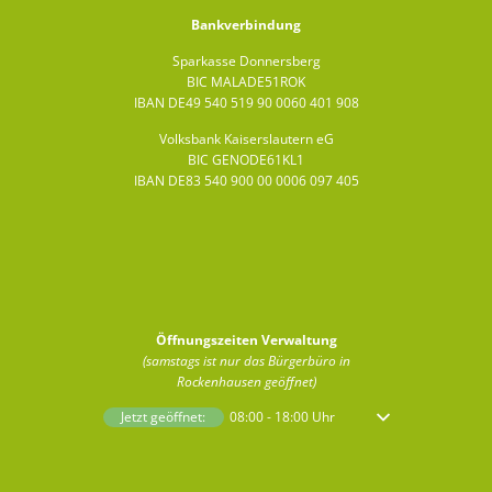
Bankverbindung
Sparkasse Donnersberg
BIC MALADE51ROK
IBAN DE49 540 519 90 0060 401 908
Volksbank Kaiserslautern eG
BIC GENODE61KL1
IBAN DE83 540 900 00 0006 097 405
Öffnungszeiten Verwaltung
(samstags ist nur das Bürgerbüro in
Rockenhausen geöffnet)
Klicken, um weitere Öffnungs- oder Schließzeiten auszublenden
Jetzt geöffnet:
08:00
-
18:00
Uhr
Von 08:00 bis 18:00 