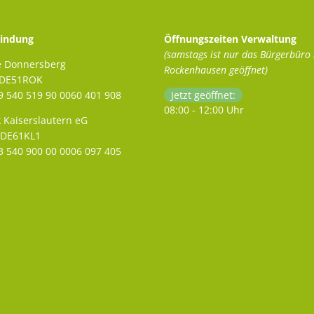
indung
Öffnungszeiten Verwaltung
(samstags ist nur das Bürgerbüro 
e Donnersberg
Rockenhausen geöffnet)
ADE51ROK
 540 519 90 0060 401 908
Klicken, um weitere Öffnungs- 
Jetzt geöffnet:
08:00
-
12:00
Uhr
Von 08:00 
 Kaiserslautern eG
ODE61KL1
 540 900 00 0006 097 405