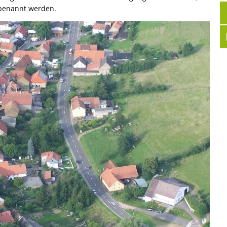
Volkshochschule
benannt werden.
en, Bauen
Büchereien
Bauleitplanung
NV)
Verfügbare Bauplätze
zug zur jüdischen Geschichte und Gegenwart
Klimaschutz
Gewässer