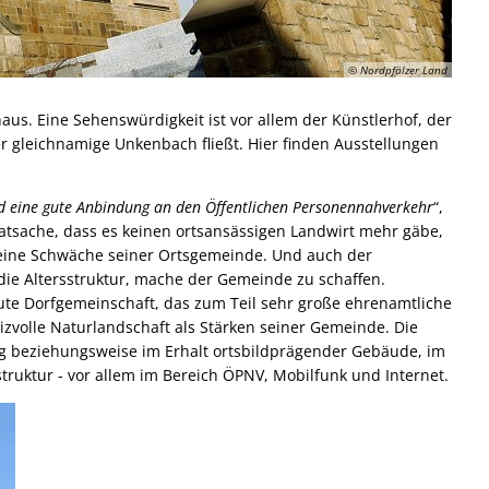
© Nordpfälzer Land
s. Eine Sehenswürdigkeit ist vor allem der Künstlerhof, der
r gleichnamige Unkenbach fließt. Hier finden Ausstellungen
nd eine gute Anbindung an den Öffentlichen Personennahverkehr
“,
atsache, dass es keinen ortsansässigen Landwirt mehr gäbe,
 eine Schwäche seiner Ortsgemeinde. Und auch der
die Altersstruktur, mache der Gemeinde zu schaffen.
te Dorfgemeinschaft, das zum Teil sehr große ehrenamtliche
zvolle Naturlandschaft als Stärken seiner Gemeinde. Die
g beziehungsweise im Erhalt ortsbildprägender Gebäude, im
truktur - vor allem im Bereich ÖPNV, Mobilfunk und Internet.