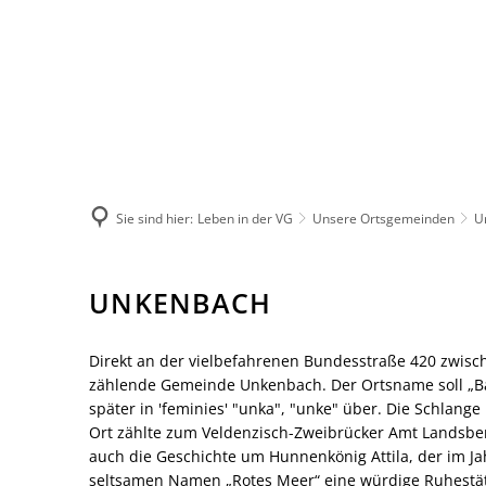
Leben in der 
Herzlich wil
Not- und Bere
Unsere Verb
Sie sind hier:
Leben in der VG
Unsere Ortsgemeinden
U
Unsere Orts
Märkte
Unkenbach
UNKENBACH
Natur-Erlebn
Verbandsgem
Heiraten
Direkt an der vielbefahrenen Bundesstraße 420 zwisc
zählende Gemeinde Unkenbach. Der Ortsname soll „Bac
Bildung
später in 'feminies' "unka", "unke" über. Die Schlan
Vereine
Ort zählte zum Veldenzisch-Zweibrücker Amt Landsber
Sprechtage d
auch die Geschichte um Hunnenkönig Attila, der im Ja
Feuerwehren
seltsamen Namen „Rotes Meer“ eine würdige Ruhestätt