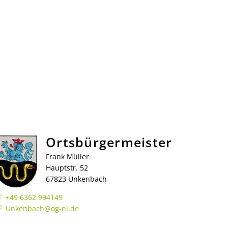
gen melden
Ortsbürgermeister
Frank Müller
g
Hauptstr. 52
tung
67823 Unkenbach
Wasserqualität & -Härte
+49 6362 994149
r Glückskinder
Gebühren und Beiträge
Kanalspülungen
Unkenbach@og-nl.de
Betrieb eines privaten Schwimmbades
Rückstausicherung