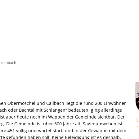
VG
Rathaus
Kultur & Tourismus
Veranstaltun
lkommen
Ratsinformationssystem
Wandern
itschaftsdienste
Aktuelles
Radfahren
andsgemeinde
Was erledige ich wo?
Aktiv & Unterwegs
nkenbach
gemeinden
Mitarbeitende der Verwaltung
Sehenswürdigkeiten
Finanzen & Satzungen
Gästeführungen
Regionale Produkte
isbad
Notfallvorsorge
Veranstaltungen
Information & Preise
eindewerke
Stellenanzeigen & Praktika
Übernachten
Haus- und Badeordnun
Satzungen
Öffentliche Bekanntmachungen
Gastronomie
hen Obermoschel und Callbach liegt die rund 200 Einwohner
Attraktionen & Ausstat
Ansprechpartner
h oder Bachtal mit Schlangen“ bedeuten, ging allerdings
Ausschreibungen
Regionale Produkte
Funktionsweise
Wasserversorgung
Kindertagesstätten
ge ist aber heute noch im Wappen der Gemeinde sichtbar. Der
Termine für das Bürgerbüro
FAQ
Abwasserbeseitigung
Kitabündnis Nordpfälze
g. Die Gemeinde ist über 600 Jahre alt. Sagenumwoben ist
Vereinsversammlungen
er Deutschen Rentenversicherung
Organigramm
Kursangebote
hre 451 völlig unerwartet starb und in der Gewanne mit dem
Schulen
Fundbüro
e gefunden haben soll. Keine Beleidigung ist es deshalb,