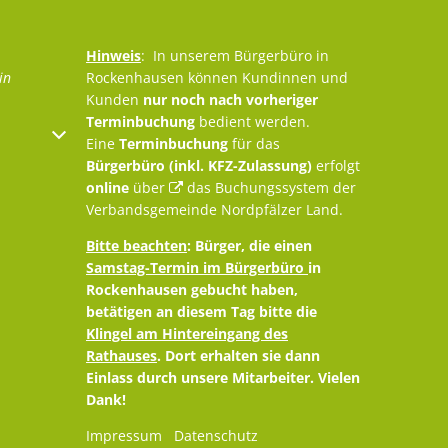
Hinweis
: In unserem Bürgerbüro in
in
Rockenhausen können Kundinnen und
Kunden
nur noch nach vorheriger
Terminbuchung
bedient werden.
oder Schließzeiten auszublenden
Eine
Terminbuchung
für das
bis 12:00 Uhr
Bürgerbüro (inkl. KFZ-Zulassung)
erfolgt
online
über
das Buchungssystem der
Verbandsgemeinde Nordpfälzer Land
.
Bitte beachten
: Bürger, die einen
Samstag-Termin im Bürgerbüro
in
Rockenhausen gebucht haben,
betätigen an diesem Tag bitte die
Klingel am Hintereingang des
Rathauses
. Dort erhalten sie dann
Einlass durch unsere Mitarbeiter. Vielen
Dank!
Impressum
Datenschutz