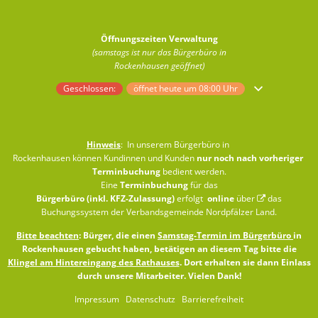
Öffnungszeiten Verwaltung
(samstags ist nur das Bürgerbüro in
Rockenhausen geöffnet)
Klicken, um weitere Öffnungs- oder Schließzeiten auszublenden
Geschlossen:
öffnet heute um 08:00 Uhr
Hinweis
: In unserem Bürgerbüro in
Rockenhausen können Kundinnen und Kunden
nur noch nach vorheriger
Terminbuchung
bedient werden.
Eine
Terminbuchung
für das
Bürgerbüro (inkl. KFZ-Zulassung)
erfolgt
online
über
das
Buchungssystem der Verbandsgemeinde Nordpfälzer Land
.
Bitte beachten
: Bürger, die einen
Samstag-Termin im Bürgerbüro
in
Rockenhausen gebucht haben, betätigen an diesem Tag bitte die
Klingel am Hintereingang des Rathauses
. Dort erhalten sie dann Einlass
durch unsere Mitarbeiter. Vielen Dank!
Impressum
Datenschutz
Barrierefreiheit