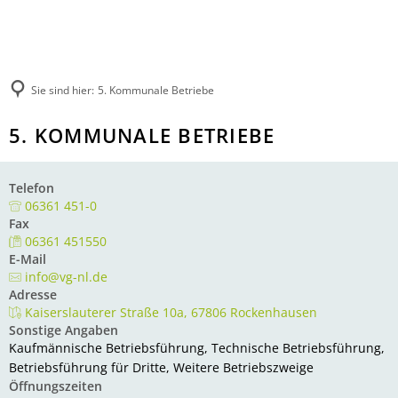
Rathaus
Kultur & Tourismus
Herzlich willkommen
Veranstaltungen melden
Ratsinformationssystem
Not- und Bereitschaftsdienste
Wandern
Aktuelles
Unsere Verbandsgemeinde
Sie sind hier:
5. Kommunale Betriebe
Radfahren
Was erledige ich wo?
Unsere Ortsgemeinden
Aktiv & Unterwegs
5. KOMMUNALE BETRIEBE
Mitarbeitende der Verwaltung
Märkte
Sehenswürdigkeiten
Finanzen & Satzungen
Natur-Erlebnisbad
Gästeführungen
Notfallvorsorge
Telefon
Verbandsgemeindewerke
Veranstaltungen
06361 451-0
Stellenanzeigen & Praktika
Heiraten
Fax
Übernachten
Öffentliche Bekanntmachungen
Bildung
06361 451550
Gastronomie
Ausschreibungen
E-Mail
Vereine
info@vg-nl.de
Regionale Produkte
Termine für das Bürgerbüro
Sprechtage der Deutschen Rentenversi
Adresse
Organigramm
Kaiserslauterer Straße 10a, 67806 Rockenhausen
Feuerwehren
Sonstige Angaben
Fundbüro
Umwelt, Planen, Bauen
Kaufmännische Betriebsführung, Technische Betriebsführung,
Mobilität (ÖPNV)
Betriebsführung für Dritte, Weitere Betriebszweige
Öffnungszeiten
Links mit Bezug zur jüdischen Geschic