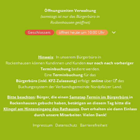
Öffnungszeiten Verwaltung
(samstags ist nur das Bürgerbüro in
Rockenhausen geöffnet)
Klicken, um weitere Öffnungs- oder Schließzeiten auszublenden
Geschlossen:
öffnet heute um 10:00 Uhr
Hinweis
: In unserem Bürgerbüro in
Rockenhausen können Kundinnen und Kunden
nur noch nach vorheriger
Terminbuchung
bedient werden.
Eine
Terminbuchung
für das
Bürgerbüro (inkl. KFZ-Zulassung)
erfolgt
online
über
das
Buchungssystem der Verbandsgemeinde Nordpfälzer Land
.
Bitte beachten
: Bürger, die einen
Samstag-Termin im Bürgerbüro
in
Rockenhausen gebucht haben, betätigen an diesem Tag bitte die
Klingel am Hintereingang des Rathauses
. Dort erhalten sie dann Einlass
durch unsere Mitarbeiter. Vielen Dank!
Impressum
Datenschutz
Barrierefreiheit