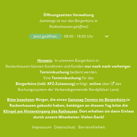
Öffnungszeiten Verwaltung
(samstags ist nur das Bürgerbüro in
Rockenhausen geöffnet)
Klicken, um weitere Öffnungs- oder Schließzeiten auszublenden
Jetzt geöffnet:
08:00
-
18:00
Uhr
Von 08:00 bis 18:00 
Hinweis
: In unserem Bürgerbüro in
Rockenhausen können Kundinnen und Kunden
nur noch nach vorheriger
Terminbuchung
bedient werden.
Eine
Terminbuchung
für das
Bürgerbüro (inkl. KFZ-Zulassung)
erfolgt
online
über
das
Buchungssystem der Verbandsgemeinde Nordpfälzer Land
.
Bitte beachten
: Bürger, die einen
Samstag-Termin im Bürgerbüro
in
Rockenhausen gebucht haben, betätigen an diesem Tag bitte die
Klingel am Hintereingang des Rathauses
. Dort erhalten sie dann Einlass
durch unsere Mitarbeiter. Vielen Dank!
Impressum
Datenschutz
Barrierefreiheit