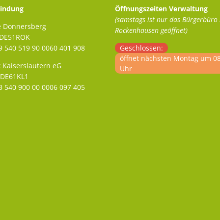
indung
Öffnungszeiten Verwaltung
(samstags ist nur das Bürgerbüro 
e Donnersberg
Rockenhausen geöffnet)
ADE51ROK
 540 519 90 0060 401 908
Klicken, um weitere Öffnungs- 
Geschlossen:
öffnet nächsten Montag um 0
 Kaiserslautern eG
Uhr
ODE61KL1
 540 900 00 0006 097 405