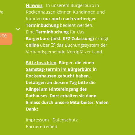
Hinweis
: In unserem Bürgerbüro in
in
Rockenhausen können Kundinnen und
Kunden
nur noch nach vorheriger
Terminbuchung
bedient werden.
oder Schließzeiten auszublenden
Eine
Terminbuchung
für das
8:00
Bürgerbüro (inkl. KFZ-Zulassung)
erfolgt
online
über
das Buchungssystem der
Verbandsgemeinde Nordpfälzer Land
.
Bitte beachten
: Bürger, die einen
Samstag-Termin im Bürgerbüro
in
Rockenhausen gebucht haben,
betätigen an diesem Tag bitte die
Klingel am Hintereingang des
Rathauses
. Dort erhalten sie dann
Einlass durch unsere Mitarbeiter. Vielen
Dank!
Impressum
Datenschutz
Barrierefreiheit