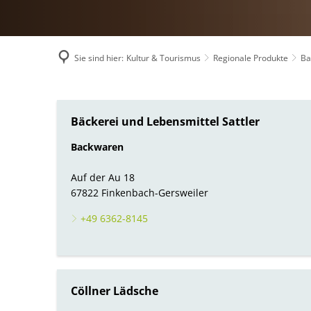
Umwelt, Plan
Mobilität (ÖP
Links mit Be
Sie sind hier:
Kultur & Tourismus
Regionale Produkte
Ba
Bürgerbus
Backwaren
Bäckerei und Lebensmittel Sattler
Backwaren
Auf der Au 18
67822 Finkenbach-Gersweiler
+49 6362-8145
Cöllner Lädsche