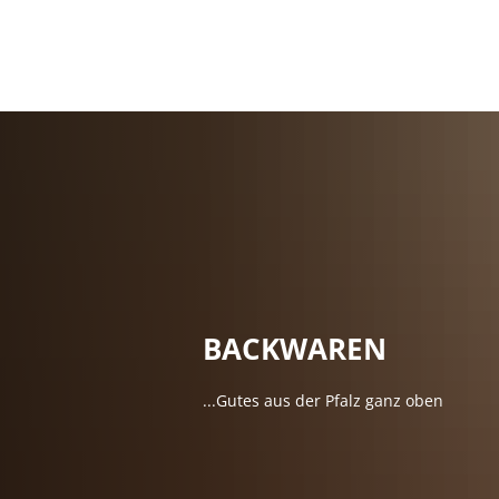
Leben in der 
Herzlich wil
Not- und Bere
Unsere Verb
Unsere Orts
Märkte
Natur-Erlebn
Verbandsgem
BACKWAREN
Heiraten
Bildung
...Gutes aus der Pfalz ganz oben
Vereine
Sprechtage d
Feuerwehren