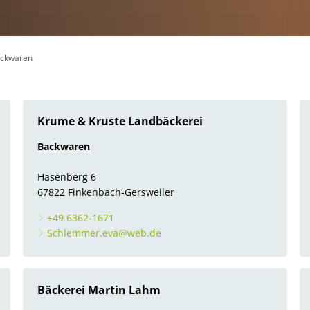
Volkshochschule
en, Bauen
Büchereien
Bauleitplanung
NV)
Verfügbare Bauplätze
zug zur jüdischen Geschichte und Gegenwart
ckwaren
Klimaschutz
Gewässer
Krume & Kruste Landbäckerei
Backwaren
Hasenberg 6
67822 Finkenbach-Gersweiler
+49 6362-1671
Schlemmer.eva@web.de
Bäckerei Martin Lahm