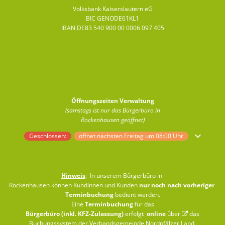
Volksbank Kaiserslautern eG
BIC GENODE61KL1
IBAN DE83 540 900 00 0006 097 405
Öffnungszeiten Verwaltung
(samstags ist nur das Bürgerbüro in
Rockenhausen geöffnet)
Klicken, um weitere Öffnungs- oder Schließzeiten auszublenden
Geschlossen:
öffnet nächsten Freitag um 08:00 Uhr
Hinweis
: In unserem Bürgerbüro in
Rockenhausen können Kundinnen und Kunden
nur noch nach vorheriger
Terminbuchung
bedient werden.
Eine
Terminbuchung
für das
Bürgerbüro (inkl. KFZ-Zulassung)
erfolgt
online
über
das
Buchungssystem der Verbandsgemeinde Nordpfälzer Land
.