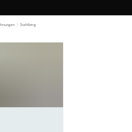
Volkshochschule
en, Bauen
Büchereien
Bauleitplanung
NV)
Verfügbare Bauplätze
zug zur jüdischen Geschichte und Gegenwart
ohnungen
Stahlberg
Klimaschutz
Gewässer