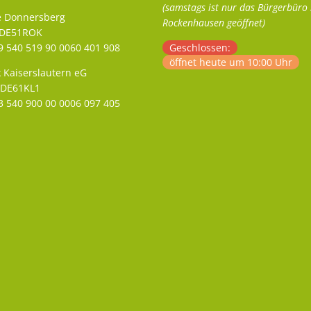
(samstags ist nur das Bürgerbüro 
e Donnersberg
Rockenhausen geöffnet)
ADE51ROK
 540 519 90 0060 401 908
Klicken, um weitere Öffnungs- 
Geschlossen:
öffnet heute um 10:00 Uhr
 Kaiserslautern eG
ODE61KL1
 540 900 00 0006 097 405