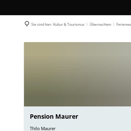
Umwelt, Plan
Mobilität (ÖP
Links mit Be
Sie sind hier:
Kultur & Tourismus
Übernachten
Ferienw
Bürgerbus
Stahlberg
Pension Maurer
Thilo Maurer