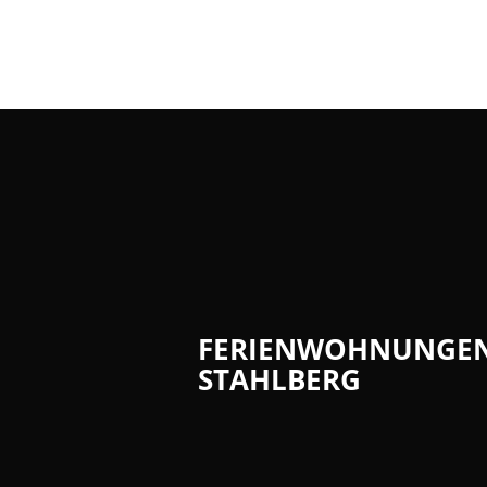
Leben in der 
Herzlich wil
Not- und Bere
Unsere Verb
Unsere Orts
Märkte
Natur-Erlebn
Verbandsgem
FERIENWOHNUNGEN
Heiraten
STAHLBERG
Bildung
Vereine
Sprechtage d
Feuerwehren