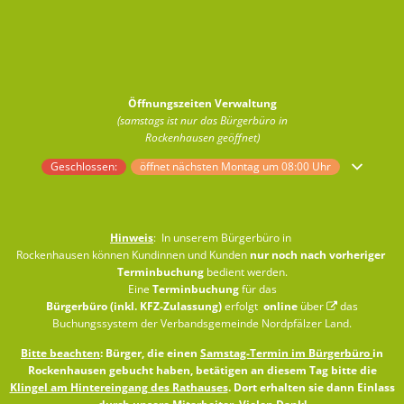
Öffnungszeiten Verwaltung
(samstags ist nur das Bürgerbüro in
Rockenhausen geöffnet)
Klicken, um weitere Öffnungs- oder Schließzeiten auszublenden
Geschlossen:
öffnet nächsten Montag um 08:00 Uhr
Hinweis
: In unserem Bürgerbüro in
Rockenhausen können Kundinnen und Kunden
nur noch nach vorheriger
Terminbuchung
bedient werden.
Eine
Terminbuchung
für das
Bürgerbüro (inkl. KFZ-Zulassung)
erfolgt
online
über
das
Buchungssystem der Verbandsgemeinde Nordpfälzer Land
.
Bitte beachten
: Bürger, die einen
Samstag-Termin im Bürgerbüro
in
Rockenhausen gebucht haben, betätigen an diesem Tag bitte die
Klingel am Hintereingang des Rathauses
. Dort erhalten sie dann Einlass