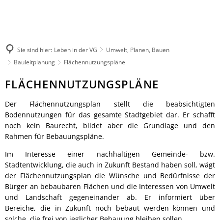
Rathaus
Kultur & Tourismus
Herzlich willkommen
Veranstaltungen melden
Ratsinformationssystem
Not- und Bereitschaftsdienste
Wandern
Aktuelles
Unsere Verbandsgemeinde
Sie sind hier:
Leben in der VG
Umwelt, Planen, Bauen
Radfahren
Was erledige ich wo?
Bauleitplanung
Flächennutzungspläne
Unsere Ortsgemeinden
Aktiv & Unterwegs
Mitarbeitende der Verwaltung
Märkte
Flächennutzungspläne
FLÄCHENNUTZUNGSPLÄNE
Sehenswürdigkeiten
Finanzen & Satzungen
Natur-Erlebnisbad
Gästeführungen
Notfallvorsorge
Der Flächennutzungsplan stellt die beabsichtigten
Verbandsgemeindewerke
Veranstaltungen
Bodennutzungen für das gesamte Stadtgebiet dar. Er schafft
Stellenanzeigen & Praktika
Heiraten
noch kein Baurecht, bildet aber die Grundlage und den
Übernachten
Öffentliche Bekanntmachungen
Bildung
Rahmen für Bebauungspläne.
Gastronomie
Ausschreibungen
Vereine
Regionale Produkte
Im Interesse einer nachhaltigen Gemeinde- bzw.
Termine für das Bürgerbüro
Sprechtage der Deutschen Rentenversi
Stadtentwicklung, die auch in Zukunft Bestand haben soll, wägt
Organigramm
Feuerwehren
der Flächennutzungsplan die Wünsche und Bedürfnisse der
Fundbüro
Bürger an bebaubaren Flächen und die Interessen von Umwelt
Umwelt, Planen, Bauen
und Landschaft gegeneinander ab. Er informiert über
Mobilität (ÖPNV)
Bereiche, die in Zukunft noch bebaut werden können und
Links mit Bezug zur jüdischen Geschic
solche, die frei von jeglicher Bebauung bleiben sollen.