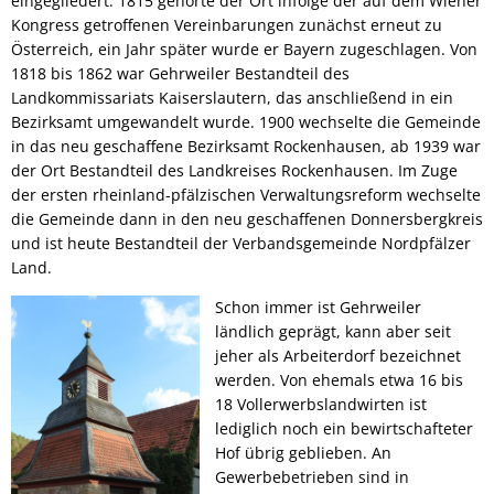
eingegliedert. 1815 gehörte der Ort infolge der auf dem Wiener
Links mit Bezug zur jüdischen Geschic
Kongress getroffenen Vereinbarungen zunächst erneut zu
Bürgerbus
Österreich, ein Jahr später wurde er Bayern zugeschlagen. Von
1818 bis 1862 war Gehrweiler Bestandteil des
Landkommissariats Kaiserslautern, das anschließend in ein
Bezirksamt umgewandelt wurde. 1900 wechselte die Gemeinde
in das neu geschaffene Bezirksamt Rockenhausen, ab 1939 war
der Ort Bestandteil des Landkreises Rockenhausen. Im Zuge
der ersten rheinland-pfälzischen Verwaltungsreform wechselte
die Gemeinde dann in den neu geschaffenen Donnersbergkreis
und ist heute Bestandteil der Verbandsgemeinde Nordpfälzer
Land.
Schon immer ist Gehrweiler
ländlich geprägt, kann aber seit
jeher als Arbeiterdorf bezeichnet
werden. Von ehemals etwa 16 bis
18 Vollerwerbslandwirten ist
lediglich noch ein bewirtschafteter
Hof übrig geblieben. An
Gewerbebetrieben sind in