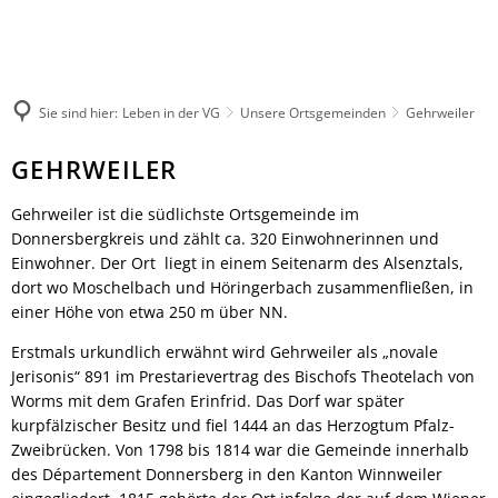
Leben in der VG
Rathaus
Kultur & Tourismus
Veranstaltungen melden
Herzlich willkommen
Ratsinformationssy
Wandern
Not- und Bereitschaftsdienste
Aktuelles
Sie sind hier:
Leben in der VG
Unsere Ortsgemeinden
Gehrweiler
Radfahren
Unsere Verbandsgemeinde
Was erledige ich wo
Aktiv & Unterwegs
Unsere Ortsgemeinden
Mitarbeitende der V
Gehrweiler
GEHRWEILER
Sehenswürdigkeiten
Märkte
Finanzen & Satzung
Gästeführungen
Gehrweiler ist die südlichste Ortsgemeinde im
Natur-Erlebnisbad
Notfallvorsorge
Donnersbergkreis und zählt ca. 320 Einwohnerinnen und
Veranstaltungen
Verbandsgemeindewerke
Stellenanzeigen & Pr
Einwohner. Der Ort liegt in einem Seitenarm des Alsenztals,
Übernachten
Heiraten
Öffentliche Bekann
dort wo Moschelbach und Höringerbach zusammenfließen, in
Gastronomie
Bildung
Ausschreibungen
einer Höhe von etwa 250 m über NN.
Regionale Produkte
Vereine
Termine für das Bür
Erstmals urkundlich erwähnt wird Gehrweiler als „novale
Sprechtage der Deutschen Rentenversi
Organigramm
Jerisonis“ 891 im Prestarievertrag des Bischofs Theotelach von
Worms mit dem Grafen Erinfrid. Das Dorf war später
Feuerwehren
Fundbüro
kurpfälzischer Besitz und fiel 1444 an das Herzogtum Pfalz-
Umwelt, Planen, Bauen
Zweibrücken. Von 1798 bis 1814 war die Gemeinde innerhalb
Mobilität (ÖPNV)
des Département Donnersberg in den Kanton Winnweiler