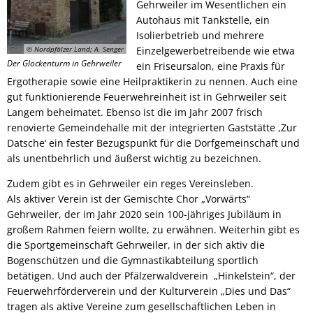
Gehrweiler im Wesentlichen ein
Autohaus mit Tankstelle, ein
Isolierbetrieb und mehrere
© Nordpfälzer Land; A. Senger
Einzelgewerbetreibende wie etwa
Der Glockenturm in Gehrweiler
ein Friseursalon, eine Praxis für
Ergotherapie sowie eine Heilpraktikerin zu nennen. Auch eine
gut funktionierende Feuerwehreinheit ist in Gehrweiler seit
Langem beheimatet. Ebenso ist die im Jahr 2007 frisch
renovierte Gemeindehalle mit der integrierten Gaststätte ,Zur
Datsche‘ ein fester Bezugspunkt für die Dorfgemeinschaft und
als unentbehrlich und äußerst wichtig zu bezeichnen.
Zudem gibt es in Gehrweiler ein reges Vereinsleben.
Als aktiver Verein ist der Gemischte Chor „Vorwärts“
Gehrweiler, der im Jahr 2020 sein 100-jähriges Jubiläum in
großem Rahmen feiern wollte, zu erwähnen. Weiterhin gibt es
die Sportgemeinschaft Gehrweiler, in der sich aktiv die
Bogenschützen und die Gymnastikabteilung sportlich
betätigen. Und auch der Pfälzerwaldverein „Hinkelstein“, der
Feuerwehrförderverein und der Kulturverein „Dies und Das“
tragen als aktive Vereine zum gesellschaftlichen Leben in