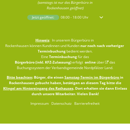
(samstags ist nur das Bürgerbüro in
Rockenhausen geöffnet)
Klicken, um weitere Öffnungs- oder Schließzeiten auszublenden
Jetzt geöffnet:
08:00
-
18:00
Uhr
Von 08:00 bis 18:00 
Hinweis
: In unserem Bürgerbüro in
Rockenhausen können Kundinnen und Kunden
nur noch nach vorheriger
Terminbuchung
bedient werden.
Eine
Terminbuchung
für das
Bürgerbüro (inkl. KFZ-Zulassung)
erfolgt
online
über
das
Buchungssystem der Verbandsgemeinde Nordpfälzer Land
.
Bitte beachten
: Bürger, die einen
Samstag-Termin im Bürgerbüro
in
Rockenhausen gebucht haben, betätigen an diesem Tag bitte die
Klingel am Hintereingang des Rathauses
. Dort erhalten sie dann Einlass
durch unsere Mitarbeiter. Vielen Dank!
Impressum
Datenschutz
Barrierefreiheit