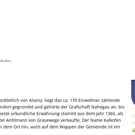
VG
Rathaus
Kultur & Tourismus
Veranstaltun
lkommen
Ratsinformationssystem
Wandern
itschaftsdienste
Aktuelles
Radfahren
andsgemeinde
Was erledige ich wo?
Aktiv & Unterwegs
alkofen
gemeinden
Mitarbeitende der Verwaltung
Sehenswürdigkeiten
Finanzen & Satzungen
Gästeführungen
Regionale Produkte
isbad
Notfallvorsorge
Veranstaltungen
Information & Preise
eindewerke
Stellenanzeigen & Praktika
Übernachten
Haus- und Badeordnun
Satzungen
Öffentliche Bekanntmachungen
Gastronomie
rdöstlich von Alsenz, liegt das ca. 170 Einwohner zählende
Attraktionen & Ausstat
Ansprechpartner
undert gegründet und gehörte der Grafschaft Nahegau an, bis
Ausschreibungen
Regionale Produkte
Funktionsweise
Wasserversorgung
Kindertagesstätten
rüheste urkundliche Erwähnung stammt aus dem Jahr 1365, als
Termine für das Bürgerbüro
FAQ
Abwasserbeseitigung
Kitabündnis Nordpfälze
itter Antilmann von Grasewege verkaufte. Der Name Kalkofen
Vereinsversammlungen
er Deutschen Rentenversicherung
Organigramm
Kursangebote
in dem Ort hin, auch auf dem Wappen der Gemeinde ist ein
Schulen
Fundbüro