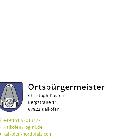
gen melden
Ortsbürgermeister
Christoph Küsters
g
Bergstraße 11
tung
67822 Kalkofen
Wasserqualität & -Härte
+49 151 58013477
r Glückskinder
Gebühren und Beiträge
Kanalspülungen
Kalkofen@og-nl.de
kalkofen-nordpfalz.com
Betrieb eines privaten Schwimmbades
Rückstausicherung