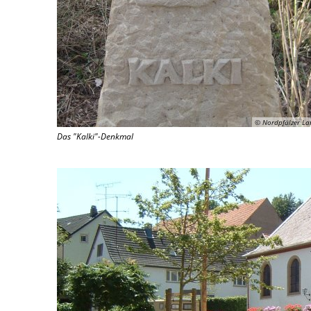
© Nordpfälzer La
Das "Kalki"-Denkmal