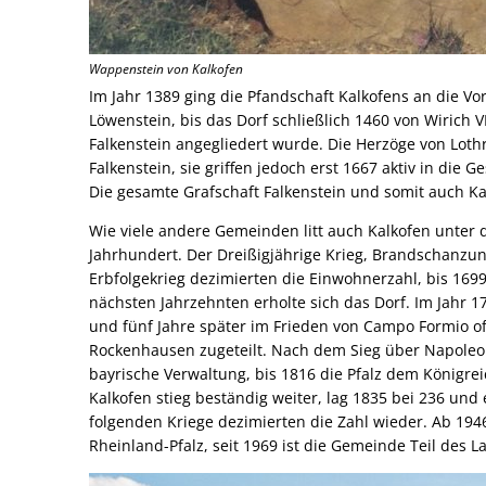
Wappenstein von Kalkofen
Im Jahr 1389 ging die Pfandschaft Kalkofens an die V
Löwenstein, bis das Dorf schließlich 1460 von Wirich 
Falkenstein angegliedert wurde. Die Herzöge von Loth
Falkenstein, sie griffen jedoch erst 1667 aktiv in die
Die gesamte Grafschaft Falkenstein und somit auch Ka
Wie viele andere Gemeinden litt auch Kalkofen unter 
Jahrhundert. Der Dreißigjährige Krieg, Brandschanzu
Erbfolgekrieg dezimierten die Einwohnerzahl, bis 169
nächsten Jahrzehnten erholte sich das Dorf. Im Jahr 1
und fünf Jahre später im Frieden von Campo Formio of
Rockenhausen zugeteilt. Nach dem Sieg über Napoleon 
bayrische Verwaltung, bis 1816 die Pfalz dem Königre
Kalkofen stieg beständig weiter, lag 1835 bei 236 un
folgenden Kriege dezimierten die Zahl wieder. Ab 1
Rheinland-Pfalz, seit 1969 ist die Gemeinde Teil des 