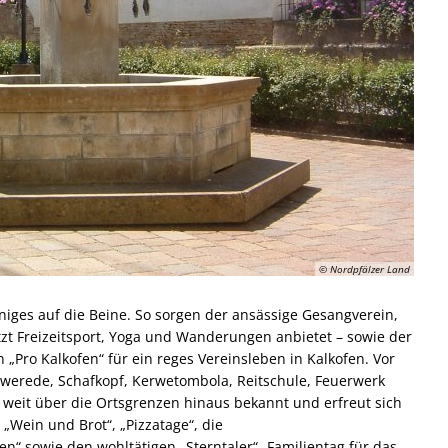
© Nordpfälzer Land
iniges auf die Beine. So sorgen der ansässige Gesangverein,
etzt Freizeitsport, Yoga und Wanderungen anbietet – sowie der
Pro Kalkofen“ für ein reges Vereinsleben in Kalkofen. Vor
rwerede, Schafkopf, Kerwetombola, Reitschule, Feuerwerk
weit über die Ortsgrenzen hinaus bekannt und erfreut sich
„Wein und Brot“, „Pizzatage“, die
 sowie den wohltätigen „Sterntaler“- Familientag für das