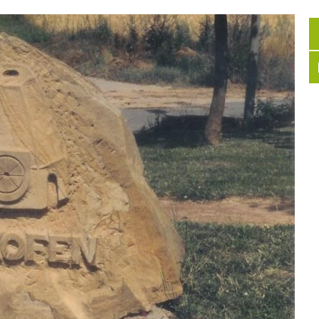
Volkshochschule
en, Bauen
Büchereien
Bauleitplanung
NV)
Verfügbare Bauplätze
zug zur jüdischen Geschichte und Gegenwart
Klimaschutz
Gewässer