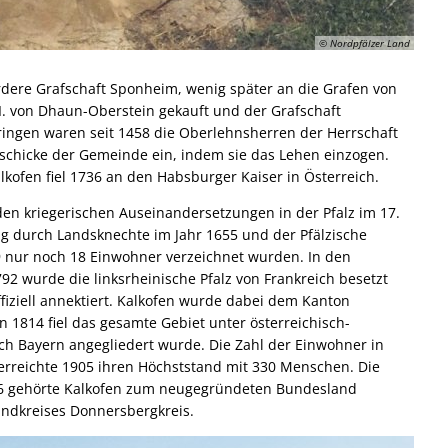
© Nordpfälzer Land
ordere Grafschaft Sponheim, wenig später an die Grafen von
VI. von Dhaun-Oberstein gekauft und der Grafschaft
ringen waren seit 1458 die Oberlehnsherren der Herrschaft
 Geschicke der Gemeinde ein, indem sie das Lehen einzogen.
lkofen fiel 1736 an den Habsburger
Kaiser in Österreich.
den kriegerischen Auseinandersetzungen in der Pfalz im 17.
ng durch Landsknechte im Jahr 1655 und der Pfälzische
9 nur noch 18 Einwohner verzeichnet wurden. In den
792 wurde die linksrheinische Pfalz von Frankreich besetzt
fiziell annektiert. Kalkofen wurde dabei dem Kanton
1814 fiel das gesamte Gebiet unter österreichisch-
ich Bayern angegliedert wurde. Die Zahl der Einwohner in
d erreichte 1905 ihren Höchststand mit 330 Menschen. Die
946 gehörte Kalkofen zum neugegründeten Bundesland
Landkreises Donnersbergkreis.