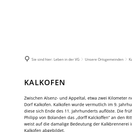
Leben in der 
Herzlich wil
Not- und Bere
Unsere Verb
Sie sind hier:
Leben in der VG
Unsere Ortsgemeinden
K
Unsere Orts
Märkte
Kalkofen
KALKOFEN
Natur-Erlebn
Verbandsgem
Heiraten
Zwischen Alsenz- und Appeltal, etwa zwei Kilometer no
Dorf Kalkofen. Kalkofen wurde vermutlich im 9. Jahrh
Bildung
diese sich Ende des 11. Jahrhunderts auflöste. Die f
Vereine
Philipp von Bolanden das „dorff Kalckoffen“ an den R
Sprechtage d
weist auf die damalige Bedeutung der Kalkbrennerei 
Feuerwehren
Kalkofen abgebildet.