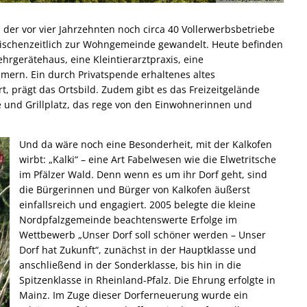
n der vor vier Jahrzehnten noch circa 40 Vollerwerbsbetriebe
wischenzeitlich zur Wohngemeinde gewandelt. Heute befinden
hrgerätehaus, eine Kleintierarztpraxis, eine
ern. Ein durch Privatspende erhaltenes altes
, prägt das Ortsbild. Zudem gibt es das Freizeitgelände
he und Grillplatz, das rege von den Einwohnerinnen und
Und da wäre noch eine Besonderheit, mit der Kalkofen
wirbt: „Kalki“ – eine Art Fabelwesen wie die Elwetritsche
im Pfälzer Wald. Denn wenn es um ihr Dorf geht, sind
die Bürgerinnen und Bürger von Kalkofen äußerst
einfallsreich und engagiert. 2005 belegte die kleine
Nordpfalzgemeinde beachtenswerte Erfolge im
Wettbewerb „Unser Dorf soll schöner werden – Unser
Dorf hat Zukunft“, zunächst in der Hauptklasse und
anschließend in der Sonderklasse, bis hin in die
Spitzenklasse in Rheinland-Pfalz. Die Ehrung erfolgte in
Mainz. Im Zuge dieser Dorferneuerung wurde ein