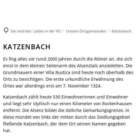
Leben in der VG
Rathaus
Kultur & Tourismus
Veranstaltungen melden
Herzlich willkommen
Ratsinformationssy
Wandern
Not- und Bereitschaftsdienste
Aktuelles
Sie sind hier:
Leben in der VG
Unsere Ortsgemeinden
Katzenbach
Radfahren
Unsere Verbandsgemeinde
Was erledige ich wo
Aktiv & Unterwegs
Unsere Ortsgemeinden
Mitarbeitende der V
Katzenbach
KATZENBACH
Sehenswürdigkeiten
Märkte
Finanzen & Satzung
Gästeführungen
Es fing alles vor rund 2000 Jahren durch die Römer an, die sich
Natur-Erlebnisbad
Notfallvorsorge
einst in dem kleinen Seitenarm des Alsenztals ansiedelten. Die
Veranstaltungen
Verbandsgemeindewerke
Stellenanzeigen & Pr
Grundmauern einer Villa Rustica sind heute noch oberhalb des
Übernachten
Heiraten
Öffentliche Bekann
Orts zu besichtigen. Die erste urkundliche Erwähnung des
Gastronomie
Bildung
Ausschreibungen
Ortes war allerdings erst am 7. November 1324.
Regionale Produkte
Vereine
Termine für das Bür
Katzenbach zählt heute 530 Einwohnerinnen und Einwohner
Sprechtage der Deutschen Rentenversi
Organigramm
und liegt sehr idyllisch nur einen Kilometer von Rockenhausen
entfernt. Die Alsenz bildet die östliche Gemarkungsgrenze, in
Feuerwehren
Fundbüro
diese mündet von links der mitten durch das Siedlungsgebiet
Umwelt, Planen, Bauen
fließende Katzenbach, der dem Ort seinen Namen gegeben
Mobilität (ÖPNV)
hat.