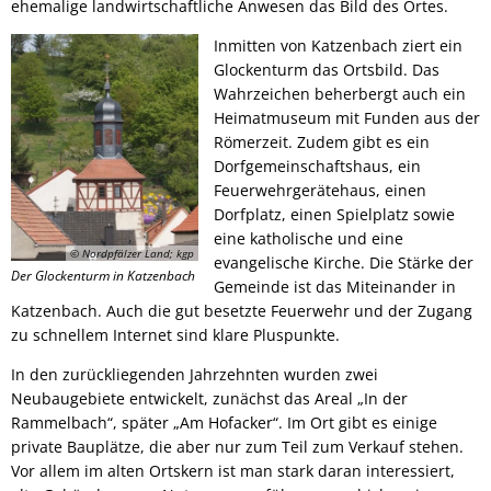
ehemalige landwirtschaftliche Anwesen das Bild des Ortes.
Inmitten von Katzenbach ziert ein
Glockenturm das Ortsbild. Das
Wahrzeichen beherbergt auch ein
Heimatmuseum mit Funden aus der
Römerzeit. Zudem gibt es ein
Dorfgemeinschaftshaus, ein
Feuerwehrgerätehaus, einen
Dorfplatz, einen Spielplatz sowie
eine katholische und eine
© Nordpfälzer Land; kgp
evangelische Kirche. Die Stärke der
Der Glockenturm in Katzenbach
Gemeinde ist das Miteinander in
Katzenbach. Auch die gut besetzte Feuerwehr und der Zugang
zu schnellem Internet sind klare Pluspunkte.
In den zurückliegenden Jahrzehnten wurden zwei
Neubaugebiete entwickelt, zunächst das Areal „In der
Rammelbach“, später „Am Hofacker“. Im Ort gibt es einige
private Bauplätze, die aber nur zum Teil zum Verkauf stehen.
Vor allem im alten Ortskern ist man stark daran interessiert,