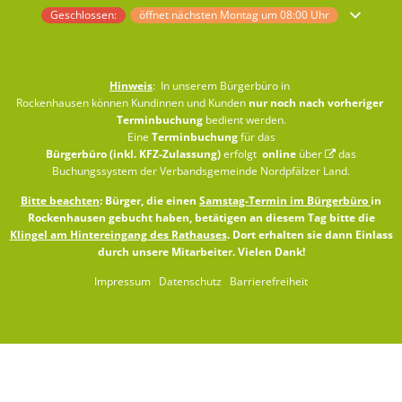
Klicken, um weitere Öffnungs- oder Schließzeiten auszublenden
Geschlossen:
öffnet nächsten Montag um 08:00 Uhr
Hinweis
: In unserem Bürgerbüro in
Rockenhausen können Kundinnen und Kunden
nur noch nach vorheriger
Terminbuchung
bedient werden.
Eine
Terminbuchung
für das
Bürgerbüro (inkl. KFZ-Zulassung)
erfolgt
online
über
das
Buchungssystem der Verbandsgemeinde Nordpfälzer Land
.
Bitte beachten
: Bürger, die einen
Samstag-Termin im Bürgerbüro
in
Rockenhausen gebucht haben, betätigen an diesem Tag bitte die
Klingel am Hintereingang des Rathauses
. Dort erhalten sie dann Einlass
durch unsere Mitarbeiter. Vielen Dank!
Impressum
Datenschutz
Barrierefreiheit