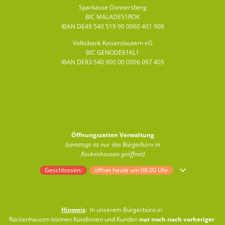
Sparkasse Donnersberg
BIC MALADE51ROK
IBAN DE49 540 519 90 0060 401 908
Volksbank Kaiserslautern eG
BIC GENODE61KL1
IBAN DE83 540 900 00 0006 097 405
Öffnungszeiten Verwaltung
(samstags ist nur das Bürgerbüro in
Rockenhausen geöffnet)
Klicken, um weitere Öffnungs- oder Schließzeiten auszublenden
Geschlossen:
öffnet heute um 08:00 Uhr
Hinweis
: In unserem Bürgerbüro in
Rockenhausen können Kundinnen und Kunden
nur noch nach vorheriger