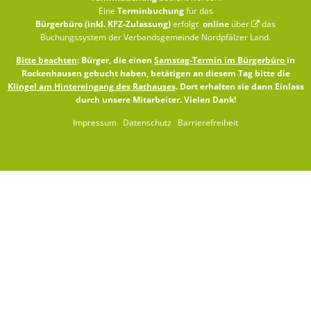
Eine
Terminbuchung
für das
Bürgerbüro (inkl. KFZ-Zulassung)
erfolgt
online
über
das
Buchungssystem der Verbandsgemeinde Nordpfälzer Land
.
Bitte beachten
: Bürger, die einen
Samstag-Termin im Bürgerbüro
in
Rockenhausen gebucht haben, betätigen an diesem Tag bitte die
Klingel am Hintereingang des Rathauses
. Dort erhalten sie dann Einlass
durch unsere Mitarbeiter. Vielen Dank!
Impressum
Datenschutz
Barrierefreiheit