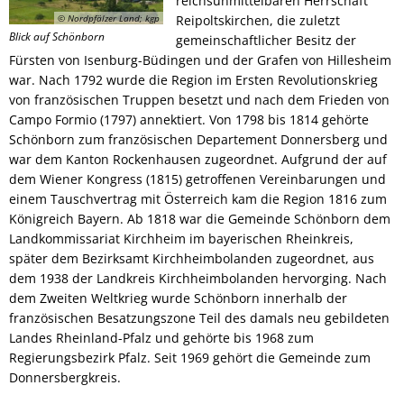
reichsunmittelbaren Herrschaft
Links mit Bezug zur jüdischen Geschic
© Nordpfälzer Land; kgp
Reipoltskirchen, die zuletzt
Bürgerbus
Blick auf Schönborn
gemeinschaftlicher Besitz der
Fürsten von Isenburg-Büdingen und der Grafen von Hillesheim
war. Nach 1792 wurde die Region im Ersten Revolutionskrieg
von französischen Truppen besetzt und nach dem Frieden von
Campo Formio (1797) annektiert. Von 1798 bis 1814 gehörte
Schönborn zum französischen Departement Donnersberg und
war dem Kanton Rockenhausen zugeordnet. Aufgrund der auf
dem Wiener Kongress (1815) getroffenen Vereinbarungen und
einem Tauschvertrag mit Österreich kam die Region 1816 zum
Königreich Bayern. Ab 1818 war die Gemeinde Schönborn dem
Landkommissariat Kirchheim im bayerischen Rheinkreis,
später dem Bezirksamt Kirchheimbolanden zugeordnet, aus
dem 1938 der Landkreis Kirchheimbolanden hervorging. Nach
dem Zweiten Weltkrieg wurde Schönborn innerhalb der
französischen Besatzungszone Teil des damals neu gebildeten
Landes Rheinland-Pfalz und gehörte bis 1968 zum
Regierungsbezirk Pfalz. Seit 1969 gehört die Gemeinde zum
Donnersbergkreis.