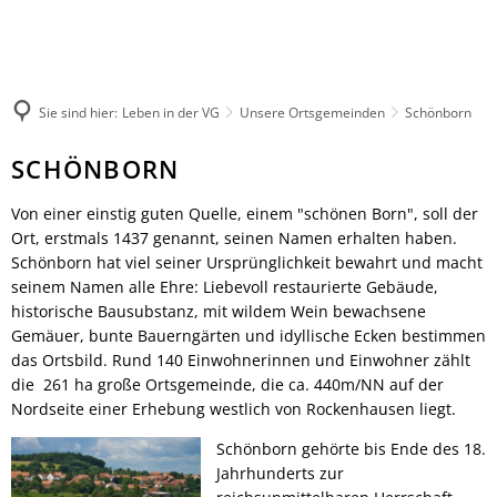
Leben in der VG
Rathaus
Kultur & Tourismus
Veranstaltungen melden
Herzlich willkommen
Ratsinformationssy
Wandern
Not- und Bereitschaftsdienste
Aktuelles
Sie sind hier:
Leben in der VG
Unsere Ortsgemeinden
Schönborn
Radfahren
Unsere Verbandsgemeinde
Was erledige ich wo
Aktiv & Unterwegs
Unsere Ortsgemeinden
Mitarbeitende der V
Schönborn
SCHÖNBORN
Sehenswürdigkeiten
Märkte
Finanzen & Satzung
Gästeführungen
Von einer einstig guten Quelle, einem "schönen Born", soll der
Natur-Erlebnisbad
Notfallvorsorge
Ort, erstmals 1437 genannt, seinen Namen erhalten haben.
Veranstaltungen
Verbandsgemeindewerke
Stellenanzeigen & Pr
Schönborn hat viel seiner Ursprünglichkeit bewahrt und macht
Übernachten
Heiraten
Öffentliche Bekann
seinem Namen alle Ehre: Liebevoll restaurierte Gebäude,
Gastronomie
Bildung
Ausschreibungen
historische Bausubstanz, mit wildem Wein bewachsene
Regionale Produkte
Gemäuer, bunte Bauerngärten und idyllische Ecken bestimmen
Vereine
Termine für das Bür
das Ortsbild. Rund 140 Einwohnerinnen und Einwohner zählt
Sprechtage der Deutschen Rentenversi
Organigramm
die 261 ha große Ortsgemeinde, die ca. 440m/NN auf der
Feuerwehren
Fundbüro
Nordseite einer Erhebung westlich von Rockenhausen liegt.
Umwelt, Planen, Bauen
Schönborn gehörte bis Ende des 18.
Mobilität (ÖPNV)
Jahrhunderts zur