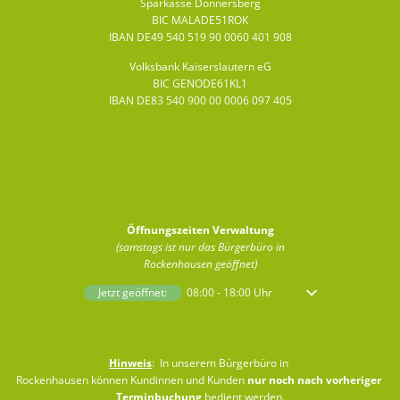
Sparkasse Donnersberg
BIC MALADE51ROK
IBAN DE49 540 519 90 0060 401 908
Volksbank Kaiserslautern eG
BIC GENODE61KL1
IBAN DE83 540 900 00 0006 097 405
Öffnungszeiten Verwaltung
(samstags ist nur das Bürgerbüro in
Rockenhausen geöffnet)
Klicken, um weitere Öffnungs- oder Schließzeiten auszublenden
Jetzt geöffnet:
08:00
-
18:00
Uhr
Von 08:00 bis 18:00 
Hinweis
: In unserem Bürgerbüro in
Rockenhausen können Kundinnen und Kunden
nur noch nach vorheriger
Terminbuchung
bedient werden.