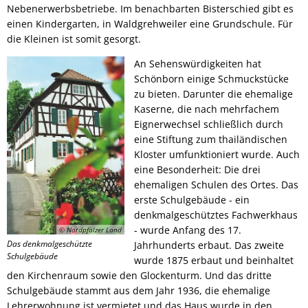
Nebenerwerbsbetriebe. Im benachbarten Bisterschied gibt es
einen Kindergarten, in Waldgrehweiler eine Grundschule. Für
die Kleinen ist somit gesorgt.
An Sehenswürdigkeiten hat
Schönborn einige Schmuckstücke
zu bieten. Darunter die ehemalige
Kaserne, die nach mehrfachem
Eignerwechsel schließlich durch
eine Stiftung zum thailändischen
Kloster umfunktioniert wurde. Auch
eine Besonderheit: Die drei
ehemaligen Schulen des Ortes. Das
erste Schulgebäude - ein
denkmalgeschütztes Fachwerkhaus
- wurde Anfang des 17.
© Nordpfälzer Land
Das denkmalgeschützte
Jahrhunderts erbaut. Das zweite
Schulgebäude
wurde 1875 erbaut und beinhaltet
den Kirchenraum sowie den Glockenturm. Und das dritte
Schulgebäude stammt aus dem Jahr 1936, die ehemalige
Lehrerwohnung ist vermietet und das Haus wurde in den