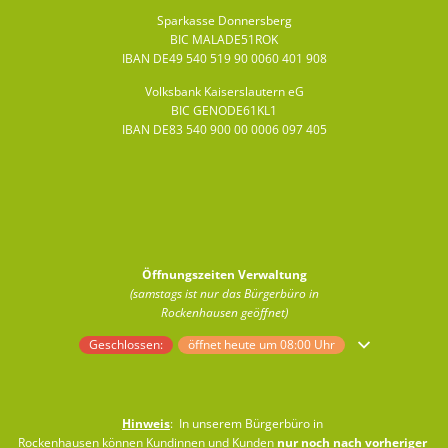
Sparkasse Donnersberg
BIC MALADE51ROK
IBAN DE49 540 519 90 0060 401 908
Volksbank Kaiserslautern eG
BIC GENODE61KL1
IBAN DE83 540 900 00 0006 097 405
Öffnungszeiten Verwaltung
(samstags ist nur das Bürgerbüro in
Rockenhausen geöffnet)
Klicken, um weitere Öffnungs- oder Schließzeiten auszublenden
Geschlossen:
öffnet heute um 08:00 Uhr
Hinweis
: In unserem Bürgerbüro in
Rockenhausen können Kundinnen und Kunden
nur noch nach vorheriger