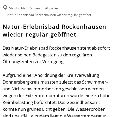
Rathaus
Sie sind hier:
Rathaus
Aktuelles
Kultur & Tourismus
Herzlich willkommen
Natur-Erlebnisbad Rockenhausen wieder regulär geöffnet
Veranstaltungen melden
Ratsinformationssystem
Not- und Bereitschaftsdienste
Wandern
Aktuelles
Natur-Erlebnisbad Rockenhausen
Unsere Verbandsgemeinde
Radfahren
Was erledige ich wo?
wieder regulär geöffnet
Unsere Ortsgemeinden
Aktiv & Unterwegs
Mitarbeitende der Verwaltung
Märkte
Sehenswürdigkeiten
Finanzen & Satzungen
Das Natur-Erlebnisbad Rockenhausen steht ab sofort
Natur-Erlebnisbad
Gästeführungen
Notfallvorsorge
wieder seinen Badegästen zu den regulären
Verbandsgemeindewerke
Veranstaltungen
Öffnungszeiten zur Verfügung.
Stellenanzeigen & Praktika
Heiraten
Übernachten
Öffentliche Bekanntmachungen
Bildung
Gastronomie
Aufgrund einer Anordnung der Kreisverwaltung
Ausschreibungen
Vereine
Donnersbergkreis mussten zuletzt das Schwimmer-
Regionale Produkte
Termine für das Bürgerbüro
Sprechtage der Deutschen Rentenversi
und Nichtschwimmerbecken geschlossen werden –
Organigramm
Feuerwehren
wegen der Extremtemperaturen wurde eine zu hohe
Fundbüro
Umwelt, Planen, Bauen
Keimbelastung befürchtet. Das Gesundheitsamt
Mobilität (ÖPNV)
konnte nun grünes Licht geben: Die Wasserproben
Links mit Bezug zur jüdischen Geschic
sind unauffällig, zudem liegt die Wassertemperatur