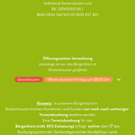
Volksbank Kaiserslautern eG
BIC GENODE61KL1
IBAN DE83 540 900 00 0006 097 405
Öffnungszeiten Verwaltung
(samstags ist nur das Bürgerbüro in
Rockenhausen geöffnet)
Klicken, um weitere Öffnungs- oder Schließzeiten auszublenden
Geschlossen:
öffnet nächsten Freitag um 08:00 Uhr
Hinweis
: In unserem Bürgerbüro in
Rockenhausen können Kundinnen und Kunden
nur noch nach vorheriger
Terminbuchung
bedient werden.
Eine
Terminbuchung
für das
Bürgerbüro (inkl. KFZ-Zulassung)
erfolgt
online
über
das
Buchungssystem der Verbandsgemeinde Nordpfälzer Land
.