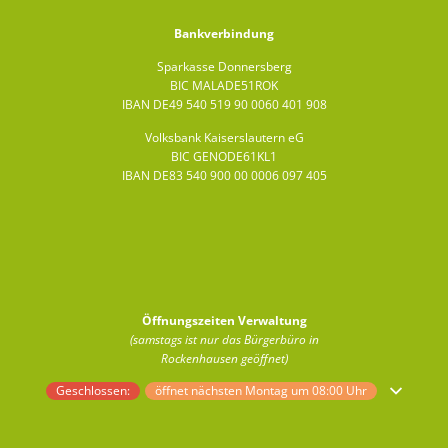
Bankverbindung
Sparkasse Donnersberg
BIC MALADE51ROK
IBAN DE49 540 519 90 0060 401 908
Volksbank Kaiserslautern eG
BIC GENODE61KL1
IBAN DE83 540 900 00 0006 097 405
Öffnungszeiten Verwaltung
(samstags ist nur das Bürgerbüro in
Rockenhausen geöffnet)
Klicken, um weitere Öffnungs- oder Schließzeiten auszublenden
Geschlossen:
öffnet nächsten Montag um 08:00 Uhr