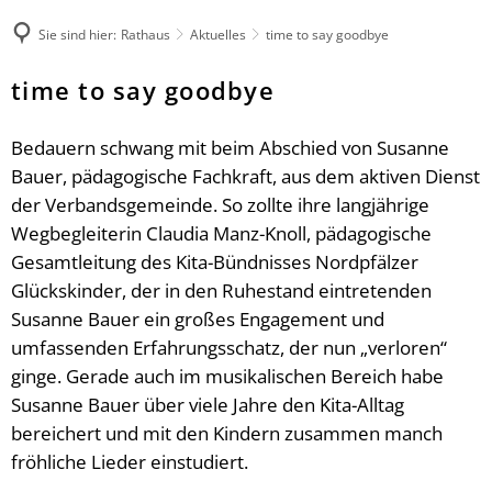
Rathaus
Sie sind hier:
Rathaus
Aktuelles
time to say goodbye
Kultur & Tourismus
Herzlich willkommen
Veranstaltungen melden
Ratsinformationssystem
Not- und Bereitschaftsdienste
time to say goodbye
Wandern
Aktuelles
Unsere Verbandsgemeinde
Radfahren
Was erledige ich wo?
Unsere Ortsgemeinden
Bedauern schwang mit beim Abschied von Susanne
Aktiv & Unterwegs
Mitarbeitende der Verwaltung
Märkte
Bauer, pädagogische Fachkraft, aus dem aktiven Dienst
Sehenswürdigkeiten
Finanzen & Satzungen
der Verbandsgemeinde. So zollte ihre langjährige
Natur-Erlebnisbad
Gästeführungen
Notfallvorsorge
Wegbegleiterin Claudia Manz-Knoll, pädagogische
Verbandsgemeindewerke
Veranstaltungen
Stellenanzeigen & Praktika
Gesamtleitung des Kita-Bündnisses Nordpfälzer
Heiraten
Übernachten
Glückskinder, der in den Ruhestand eintretenden
Öffentliche Bekanntmachungen
Bildung
Gastronomie
Susanne Bauer ein großes Engagement und
Ausschreibungen
Vereine
Regionale Produkte
umfassenden Erfahrungsschatz, der nun „verloren“
Termine für das Bürgerbüro
Sprechtage der Deutschen Rentenversi
ginge. Gerade auch im musikalischen Bereich habe
Organigramm
Feuerwehren
Susanne Bauer über viele Jahre den Kita-Alltag
Fundbüro
Umwelt, Planen, Bauen
bereichert und mit den Kindern zusammen manch
Mobilität (ÖPNV)
fröhliche Lieder einstudiert.
Links mit Bezug zur jüdischen Geschic