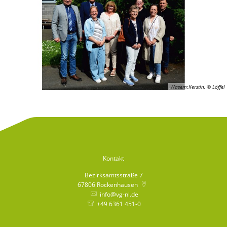
Wasem;Kerstin, © Löffel
Kontakt
Bezirksamtsstraße 7
67806
Rockenhausen
info@vg-nl.de
+49 6361 451-0