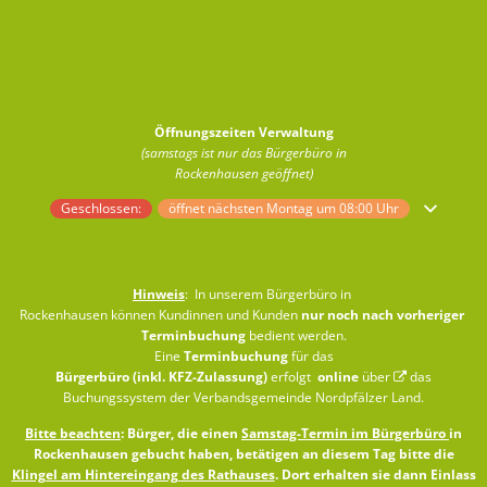
Öffnungszeiten Verwaltung
(samstags ist nur das Bürgerbüro in
Rockenhausen geöffnet)
Klicken, um weitere Öffnungs- oder Schließzeiten auszublenden
Geschlossen:
öffnet nächsten Montag um 08:00 Uhr
Hinweis
: In unserem Bürgerbüro in
Rockenhausen können Kundinnen und Kunden
nur noch nach vorheriger
Terminbuchung
bedient werden.
Eine
Terminbuchung
für das
Bürgerbüro (inkl. KFZ-Zulassung)
erfolgt
online
über
das
Buchungssystem der Verbandsgemeinde Nordpfälzer Land
.
Bitte beachten
: Bürger, die einen
Samstag-Termin im Bürgerbüro
in
Rockenhausen gebucht haben, betätigen an diesem Tag bitte die
Klingel am Hintereingang des Rathauses
. Dort erhalten sie dann Einlass