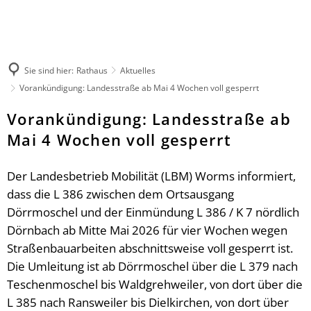
Rathaus
Kultur & Tourismus
Herzlich willkommen
Veranstaltungen melden
Ratsinformationssystem
Not- und Bereitschaftsdienste
Wandern
Aktuelles
Unsere Verbandsgemeinde
Sie sind hier:
Rathaus
Aktuelles
Radfahren
Was erledige ich wo?
Vorankündigung: Landesstraße ab Mai 4 Wochen voll gesperrt
Unsere Ortsgemeinden
Aktiv & Unterwegs
Mitarbeitende der Verwaltung
Märkte
Vorankündigung: Landesstraße ab
Sehenswürdigkeiten
Finanzen & Satzungen
Natur-Erlebnisbad
Mai 4 Wochen voll gesperrt
Gästeführungen
Notfallvorsorge
Verbandsgemeindewerke
Veranstaltungen
Stellenanzeigen & Praktika
Heiraten
Der Landesbetrieb Mobilität (LBM) Worms informiert,
Übernachten
Öffentliche Bekanntmachungen
Bildung
dass die L 386 zwischen dem Ortsausgang
Gastronomie
Ausschreibungen
Vereine
Dörrmoschel und der Einmündung L 386 / K 7 nördlich
Regionale Produkte
Termine für das Bürgerbüro
Sprechtage der Deutschen Rentenversi
Dörnbach ab Mitte Mai 2026 für vier Wochen wegen
Organigramm
Feuerwehren
Straßenbauarbeiten abschnittsweise voll gesperrt ist.
Fundbüro
Die Umleitung ist ab Dörrmoschel über die L 379 nach
Umwelt, Planen, Bauen
Teschenmoschel bis Waldgrehweiler, von dort über die
Mobilität (ÖPNV)
L 385 nach Ransweiler bis Dielkirchen, von dort über
Links mit Bezug zur jüdischen Geschic