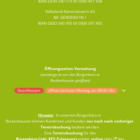
IBAN DE49 540 519 90 0060 401 908
Volksbank Kaiserslautern eG
BIC GENODE61KL1
IBAN DE83 540 900 00 0006 097 405
Öffnungszeiten Verwaltung
(samstags ist nur das Bürgerbüro in
Rockenhausen geöffnet)
Klicken, um weitere Öffnungs- oder Schließzeiten auszublenden
Geschlossen:
öffnet nächsten Montag um 08:00 Uhr
Hinweis
: In unserem Bürgerbüro in
Rockenhausen können Kundinnen und Kunden
nur noch nach vorheriger
Terminbuchung
bedient werden.
Eine
Terminbuchung
für das
Bürgerbüro (inkl. KFZ-Zulassung)
erfolgt
online
über
das