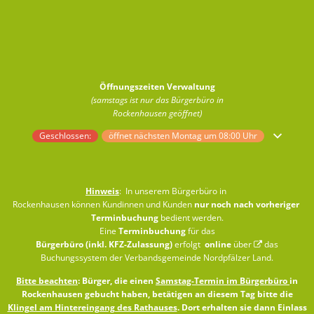
Öffnungszeiten Verwaltung
(samstags ist nur das Bürgerbüro in
Rockenhausen geöffnet)
Klicken, um weitere Öffnungs- oder Schließzeiten auszublenden
Geschlossen:
öffnet nächsten Montag um 08:00 Uhr
Hinweis
: In unserem Bürgerbüro in
Rockenhausen können Kundinnen und Kunden
nur noch nach vorheriger
Terminbuchung
bedient werden.
Eine
Terminbuchung
für das
Bürgerbüro (inkl. KFZ-Zulassung)
erfolgt
online
über
das
Buchungssystem der Verbandsgemeinde Nordpfälzer Land
.
Bitte beachten
: Bürger, die einen
Samstag-Termin im Bürgerbüro
in
Rockenhausen gebucht haben, betätigen an diesem Tag bitte die
Klingel am Hintereingang des Rathauses
. Dort erhalten sie dann Einlass