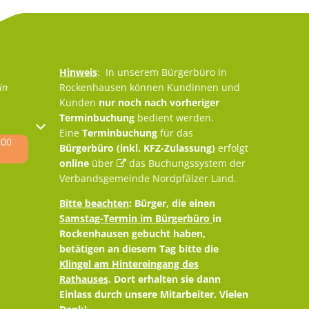
Hinweis
: In unserem Bürgerbüro in
in
Rockenhausen können Kundinnen und
Kunden
nur noch nach vorheriger
Terminbuchung
bedient werden.
oder Schließzeiten auszublenden
Eine
Terminbuchung
für das
:00
Bürgerbüro (inkl. KFZ-Zulassung)
erfolgt
online
über
das Buchungssystem der
Verbandsgemeinde Nordpfälzer Land
.
Bitte beachten
: Bürger, die einen
Samstag-Termin im Bürgerbüro
in
Rockenhausen gebucht haben,
betätigen an diesem Tag bitte die
Klingel am Hintereingang des
Rathauses
. Dort erhalten sie dann
Einlass durch unsere Mitarbeiter. Vielen