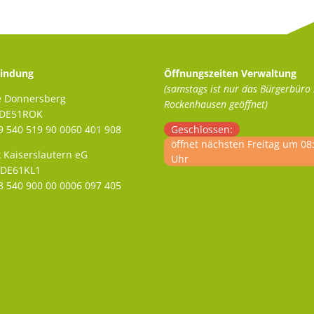
indung
Öffnungszeiten Verwaltung
(samstags ist nur das Bürgerbüro 
e Donnersberg
Rockenhausen geöffnet)
ADE51ROK
 540 519 90 0060 401 908
Klicken, um weitere Öffnungs- 
Geschlossen:
öffnet nächsten Freitag um 08
 Kaiserslautern eG
Uhr
ODE61KL1
 540 900 00 0006 097 405