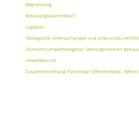
Begründung
Umwelt, Plan
Mobilität (ÖP
Bebauungsplanentwurf
Links mit Be
Lageplan
Bürgerbus
Ökologische Untersuchungen und artenschutzrechtlic
Übersicht umweltbezogener Stellungsnahmen Bebauun
Umweltbericht
Zusammenstellung frühzeitige Öffentlichkeits-, Behö