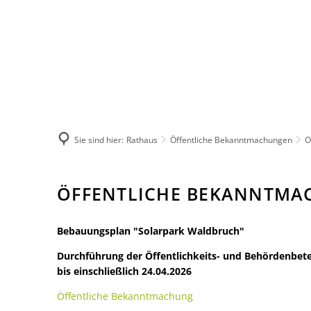
Leben in der 
Herzlich wil
Not- und Bere
Unsere Verb
Sie sind hier:
Rathaus
Öffentliche Bekanntmachungen
O
Unsere Orts
Märkte
Ortsgemeinde
ÖFFENTLICHE BEKANNTMAC
Natur-Erlebn
Verbandsgem
Sitters
Heiraten
Bebauungsplan "Solarpark Waldbruch"
Bildung
Durchführung der Öffentlichkeits- und Behördenbete
Vereine
bis einschließlich 24.04.2026
Sprechtage d
Öffentliche Bekanntmachung
Feuerwehren