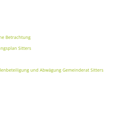
Volkshochschule
en, Bauen
Büchereien
Bauleitplanung
NV)
Verfügbare Bauplätze
zug zur jüdischen Geschichte und Gegenwart
Klimaschutz
Gewässer
he Betrachtung
gsplan Sitters
rdenbeteiligung und Abwägung Gemeinderat Sitters