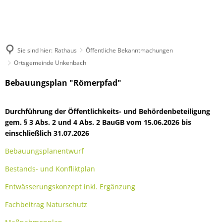
Rathaus
Kultur & Tourismus
Herzlich willkommen
Veranstaltungen melden
Ratsinformationssystem
Not- und Bereitschaftsdienste
Wandern
Aktuelles
Unsere Verbandsgemeinde
Sie sind hier:
Rathaus
Öffentliche Bekanntmachungen
Radfahren
Was erledige ich wo?
Ortsgemeinde Unkenbach
Unsere Ortsgemeinden
Aktiv & Unterwegs
Mitarbeitende der Verwaltung
Märkte
Ortsgemeinde
Bebauungsplan "Römerpfad"
Sehenswürdigkeiten
Finanzen & Satzungen
Natur-Erlebnisbad
Unkenbach
Gästeführungen
Notfallvorsorge
Verbandsgemeindewerke
Durchführung der Öffentlichkeits- und Behördenbeteiligung
Veranstaltungen
Stellenanzeigen & Praktika
Heiraten
gem. § 3 Abs. 2 und 4 Abs. 2 BauGB vom 15.06.2026 bis
Übernachten
Öffentliche Bekanntmachungen
einschließlich 31.07.2026
Bildung
Gastronomie
Ausschreibungen
Vereine
Bebauungsplanentwurf
Regionale Produkte
Termine für das Bürgerbüro
Sprechtage der Deutschen Rentenversi
Bestands- und Konfliktplan
Organigramm
Feuerwehren
Fundbüro
Entwässerungskonzept inkl. Ergänzung
Umwelt, Planen, Bauen
Mobilität (ÖPNV)
Fachbeitrag Naturschutz
Links mit Bezug zur jüdischen Geschic