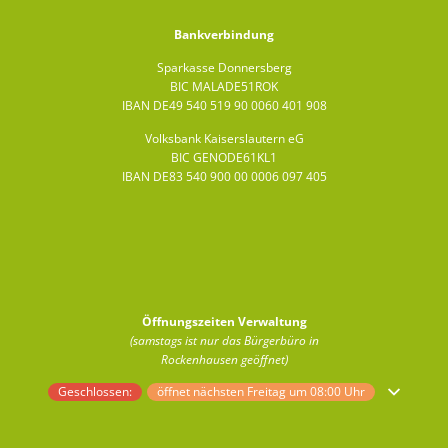
Bankverbindung
Sparkasse Donnersberg
BIC MALADE51ROK
IBAN DE49 540 519 90 0060 401 908
Volksbank Kaiserslautern eG
BIC GENODE61KL1
IBAN DE83 540 900 00 0006 097 405
Öffnungszeiten Verwaltung
(samstags ist nur das Bürgerbüro in
Rockenhausen geöffnet)
Klicken, um weitere Öffnungs- oder Schließzeiten auszublenden
Geschlossen:
öffnet nächsten Freitag um 08:00 Uhr